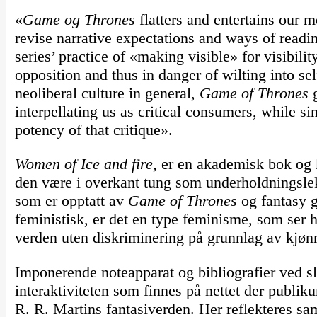
«
Game og Thrones
flatters and entertains our m
revise narrative expectations and ways of read
series’ practice of «making visible» for visibility
opposition and thus in danger of wilting into sel
neoliberal culture in general,
Game of Thrones
g
interpellating us as critical consumers, while s
potency of that critique».
Women of Ice and fire
, er en akademisk bok og k
den være i overkant tung som underholdningslekty
som er opptatt av
Game of Thrones
og fantasy 
feministisk, er det en type feminisme, som ser
verden uten diskriminering på grunnlag av kjøn
Imponerende noteapparat og bibliografier ved sl
interaktiviteten som finnes på nettet der publik
R. R. Martins fantasiverden. Her reflekteres s