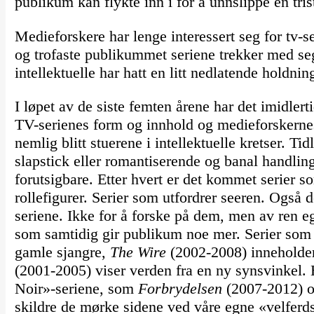
publikum kan flykte inn i for å unnslippe en tris
Medieforskere har lenge interessert seg for tv-s
og trofaste publikummet seriene trekker med s
intellektuelle har hatt en litt nedlatende holdni
I løpet av de siste femten årene har det imidlert
TV-serienes form og innhold og medieforskernes 
nemlig blitt stuerene i intellektuelle kretser. T
slapstick eller romantiserende og banal handlin
forutsigbare. Etter hvert er det kommet serier s
rollefigurer. Serier som utfordrer seeren. Også d
seriene. Ikke for å forske på dem, men av ren e
som samtidig gir publikum noe mer. Serier so
gamle sjangre,
The Wire
(2002-2008) inneholder
(2001-2005) viser verden fra en ny synsvinkel.
Noir»-seriene, som
Forbrydelsen
(2007-2012) 
skildre de mørke sidene ved våre egne «velferds