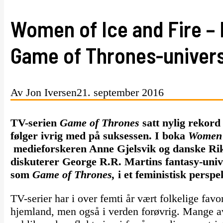
Women of Ice and Fire – 
Game of Thrones-univer
Av Jon Iversen
21. september 2016
TV-serien
Game of Thrones
satt nylig rekord
følger ivrig med på suksessen. I boka
Women 
medieforskeren Anne Gjelsvik og danske Rik
diskuterer George R.R. Martins fantasy-univ
som
Game of Thrones,
i et feministisk perspe
TV-serier har i over femti år vært folkelige fav
hjemland, men også i verden forøvrig. Mange a