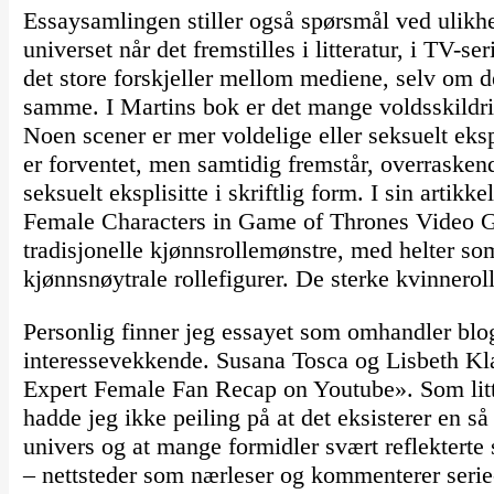
Essaysamlingen stiller også spørsmål ved ulikhe
universet når det fremstilles i litteratur, i TV-s
det store forskjeller mellom mediene, selv om d
samme. I Martins bok er det mange voldsskildri
Noen scener er mer voldelige eller seksuelt eksp
er forventet, men samtidig fremstår, overrasken
seksuelt eksplisitte i skriftlig form. I sin art
Female Characters in Game of Thrones Video G
tradisjonelle kjønnsrollemønstre, med helter so
kjønnsnøytrale rollefigurer. De sterke kvinnerol
Personlig finner jeg essayet som omhandler blo
interessevekkende. Susana Tosca og Lisbeth Klas
Expert Female Fan Recap on Youtube». Som litt 
hadde jeg ikke peiling på at det eksisterer en så
univers og at mange formidler svært reflekterte
– nettsteder som nærleser og kommenterer seri