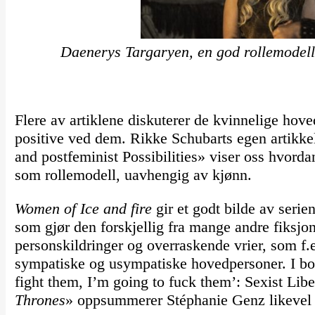
Daenerys Targaryen, en god rollemodel
Flere av artiklene diskuterer de kvinnelige hove
positive ved dem. Rikke Schubarts egen artikk
and postfeminist Possibilities» viser oss hvord
som rollemodell, uavhengig av kjønn.
Women of Ice and fire
gir et godt bilde av serie
som gjør den forskjellig fra mange andre fiksjon
personskildringer og overraskende vrier, som f.e
sympatiske og usympatiske hovedpersoner. I bok
fight them, I’m going to fuck them’: Sexist Lib
Thrones
» oppsummerer Stéphanie Genz likevel s