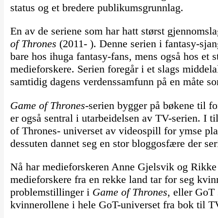
status og et bredere publikumsgrunnlag.
En av de seriene som har hatt størst gjennomsla
of Thrones
(2011- ). Denne serien i fantasy-sjan
bare hos ihuga fantasy-fans, mens også hos et s
medieforskere. Serien foregår i et slags middela
samtidig dagens verdenssamfunn på en måte som
Game of Thrones-
serien bygger på bøkene til f
er også sentral i utarbeidelsen av TV-serien. I 
of Thrones- universet av videospill for ymse pla
dessuten dannet seg en stor bloggosfære der seri
Nå har medieforskeren Anne Gjelsvik og Rikke
medieforskere fra en rekke land tar for seg kvin
problemstillinger i
Game of Thrones
, eller GoT
kvinnerollene i hele GoT-universet fra bok til T