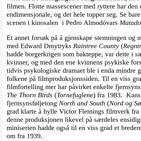
filmen. Flotte massescener med ryttere har den
endimensjonale, og det hele topper seg. Se bare
scenen i kinosalen i Pedro Almodóvars
Matad
Et annet forsøk på å gjenskape stemningen og m
med Edward Dmytryks
Raintree County
(
Regntr
hadde borgerkrigen som bakteppe, var dette i 
kvinner, og med den ene kvinnens psykiske forst
tidvis psykologiske dramaet ble i enda mindre 
folkene på filmproduksjonssiden. Til en viss g
filmfortelling mer har påvirket enkelte fjerns
The Thorn Birds
(
Tornefuglene
) fra 1983. Kans
fjernsynsføljetong
North and South
(
Nord og Sø
grad klarte å hylle Victor Flemings filmverk fr
denne produksjonen likevel på særdeles ensidige
miniserien hadde også til en viss grad et breder
om fra 1939.