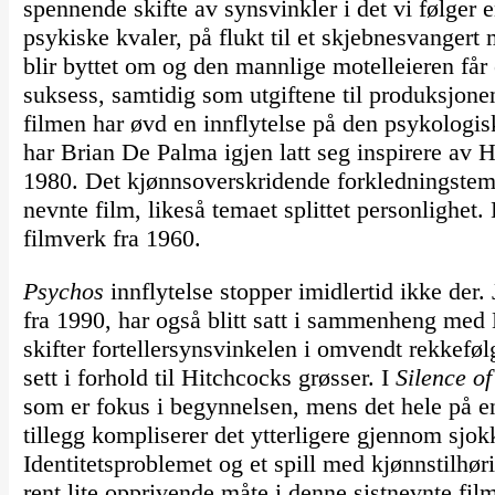
spennende skifte av synsvinkler i det vi følger 
psykiske kvaler, på flukt til et skjebnesvangert
blir byttet om og den mannlige motelleieren får 
suksess, samtidig som utgiftene til produksjonen
filmen har øvd en innflytelse på den psykologi
har Brian De Palma igjen latt seg inspirere av
1980. Det kjønnsoverskridende forkledningstem
nevnte film, likeså temaet splittet personlighet
filmverk fra 1960.
Psychos
innflytelse stopper imidlertid ikke de
fra 1990, har også blitt satt i sammenheng me
skifter fortellersynsvinkelen i omvendt rekkefø
sett i forhold til Hitchcocks grøsser. I
Silence o
som er fokus i begynnelsen, mens det hele på 
tillegg kompliserer det ytterligere gjennom sjo
Identitetsproblemet og et spill med kjønnstilhøri
rent lite opprivende måte i denne sistnevnte fil