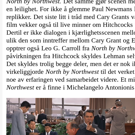
North by Northwest.
Det samme gjør scenen me
en leilighet. For ikke å glemme Paul Newmans 
replikker. Det siste litt i tråd med Cary Grant
film vekker også til live minner om Hitchcocks
Dertil er ikke dialogen i kjærlighetsscenen m
ulik den som inntreffer mellom Cary Grant og E
opptrer også Leo G. Carroll fra
North by North
påvirkningen fra Hitchcock skyldes Lehman selv 
Det skyldes trolig begge deler, men det er nok 
virkeliggjorde
North by Northwest
til det verke
noe av erfaringen ved samarbeidet videre. Et mi
Northwest
er å finne i Michelangelo Antonioni