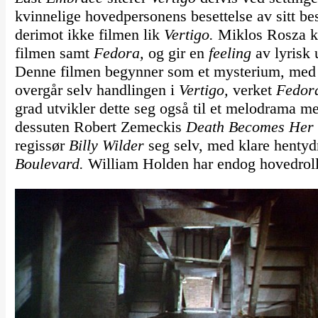
kvinnelige hovedpersonens besettelse av sitt be
derimot ikke filmen lik
Vertigo.
Miklos Rosza k
filmen samt
Fedora,
og gir en
feeling
av lyrisk 
Denne filmen begynner som et mysterium, med 
overgår selv handlingen i
Vertigo,
verket
Fedor
grad utvikler dette seg også til et melodrama med
dessuten Robert Zemeckis
Death Becomes Her
regissør
Billy Wilder
seg selv, med klare hentydn
Boulevard.
William Holden har endog hovedrolle