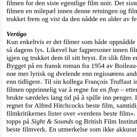
filmen for den siste egentlige film noir. Det sist
filmen en milepæl innen denne retningen og fi
trukket frem og vist da den nådde en alder av fe
Vertigo
Kun enkeltvis er det filmer som både oppnådde 
så dagens lys. Likevel har fagpersoner innen fil
igjen og trukket dem til sitt bryst. En slik film
Bygget på en fransk roman fra 1954 av Boileau
noe mer lyrisk og dvelende enn regissørens an
enn tidligere. Til sin kollega François Truffaut 
filmen opprinnelig var å regne for en
flop
– ette
brukte særdeles lang tid på å spille inn penger. I
regnet for Alfred Hitchcocks beste film, samtid
filmkritikernes lister over «verdens beste film». 
topps på
Sight & Sounds
og British Film Institut
beste filmverk. En utmerkelse som ikke akkurat