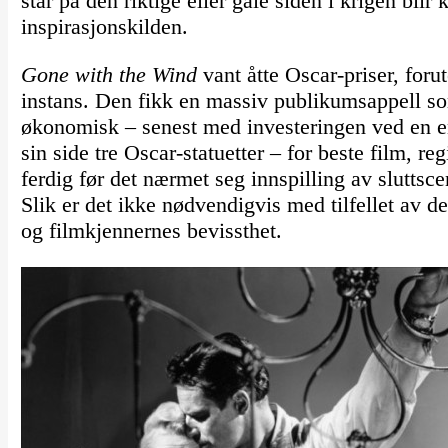
står på den riktige eller gale siden i krigen blir 
inspirasjonskilden.
Gone with the Wind
vant åtte Oscar-priser, foru
instans. Den fikk en massiv publikumsappell som
økonomisk – senest med investeringen ved en e
sin side tre Oscar-statuetter – for beste film, r
ferdig før det nærmet seg innspilling av sluttsc
Slik er det ikke nødvendigvis med tilfellet av de
og filmkjennernes bevissthet.