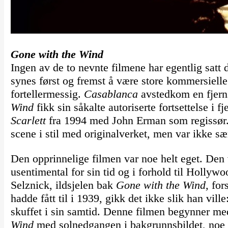
Gone with the Wind
Ingen av de to nevnte filmene har egentlig satt 
synes først og fremst å være store kommersielle
fortellermessig.
Casablanca
avstedkom en fjern
Wind
fikk sin såkalte autoriserte fortsettelse i
Scarlett
fra 1994 med John Erman som regissør.
scene i stil med originalverket, men var ikke sæ
Den opprinnelige filmen var noe helt eget. Den v
usentimental for sin tid og i forhold til Holly
Selznick, ildsjelen bak
Gone with the Wind,
fors
hadde fått til i 1939, gikk det ikke slik han vil
skuffet i sin samtid. Denne filmen begynner me
Wind
med solnedgangen i bakgrunnsbildet, noe s