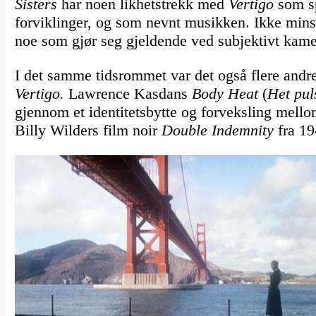
Sisters
har noen likhetstrekk med
Vertigo
som sp
forviklinger, og som nevnt musikken. Ikke mins
noe som gjør seg gjeldende ved subjektivt kam
I det samme tidsrommet var det også flere andre
Vertigo.
Lawrence Kasdans
Body Heat
(
Het pul
gjennom et identitetsbytte og forveksling mell
Billy Wilders film noir
Double Indemnity
fra 19