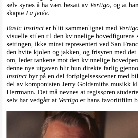
selv synes å ha vært besatt av
Vertigo,
og at han
skapte
La jetée.
Basic Instinct
er blitt sammenlignet med
Vertig
visuelle stilen til den kvinnelige hovedfigurens 
settingen, ikke minst representert ved San Fr
den hvite kjolen og jakken, og frisyren med det o
om, leder tankene mot den kvinnelige hovedpe
denne nye utgaven blir hun direkte farlig gjenno
Instinct
byr på en del forfølgelsesscener med bi
del av komponisten Jerry Goldsmiths musikk klin
Herrmann. Det må nevnes at regissøren studerte
selv har vedgått at
Vertigo
er hans favorittfilm 