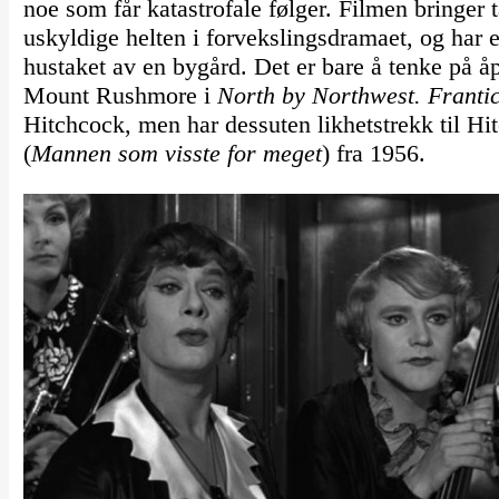
noe som får katastrofale følger. Filmen bringer 
uskyldige helten i forvekslingsdramaet, og har 
hustaket av en bygård. Det er bare å tenke på 
Mount Rushmore i
North by Northwest. Franti
Hitchcock, men har dessuten likhetstrekk til H
(
Mannen som visste for meget
) fra 1956.