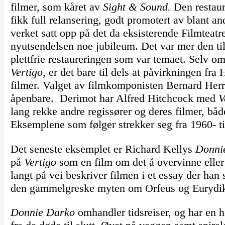
filmer, som kåret av
Sight & Sound.
Den restaur
fikk full relansering, godt promotert av blant a
verket satt opp på det da eksisterende Filmteat
nyutsendelsen noe jubileum. Det var mer den til 
plettfrie restaureringen som var temaet. Selv om
Vertigo,
er det bare til dels at påvirkningen fra
filmer. Valget av filmkomponisten Bernard Her
åpenbare. Derimot har Alfred Hitchcock med
V
lang rekke andre regissører og deres filmer, både
Eksemplene som følger strekker seg fra 1960- til
Det seneste eksemplet er Richard Kellys
Donni
på
Vertigo
som en film om det å overvinne elle
langt på vei beskriver filmen i et essay der h
den gammelgreske myten om Orfeus og Eurydi
Donnie Darko
omhandler tidsreiser, og har en 