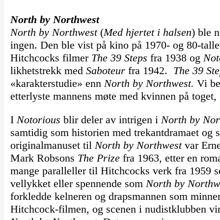
North by Northwest
North by Northwest
(
Med hjertet i halsen
) ble 
ingen. Den ble vist på kino på 1970- og 80-tallet
Hitchcocks filmer
The 39 Steps
fra 1938 og
Not
likhetstrekk med
Saboteur
fra 1942.
The 39 St
«karakterstudie» enn
North by Northwest.
Vi be
etterlyste mannens møte med kvinnen på toget, g
I
Notorious
blir deler av intrigen i
North by Nor
samtidig som historien med trekantdramaet og sp
originalmanuset til
North by Northwest
var Erne
Mark Robsons
The Prize
fra 1963, etter en rom
mange paralleller til Hitchcocks verk fra 1959 s
vellykket eller spennende som
North by Northw
forkledde kelneren og drapsmannen som minner 
Hitchcock-filmen, og scenen i nudistklubben vir