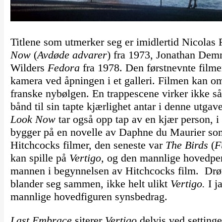
Titlene som utmerker seg er imidlertid Nicolas
Now
(
Avdøde advarer
) fra 1973, Jonathan De
Wilders
Fedora
fra 1978. Den førstnevnte film
kamera ved åpningen i et galleri. Filmen kan o
franske nybølgen. En trappescene virker ikke s
bånd til sin tapte kjærlighet antar i denne utgav
Look Now
tar også opp tap av en kjær person, i de
bygger på en novelle av Daphne du Maurier som f
Hitchcocks filmer, den seneste var
The Birds
(
F
kan spille på
Vertigo,
og den mannlige hovedpers
mannen i begynnelsen av Hitchcocks film. Drøm 
blander seg sammen, ikke helt ulikt
Vertigo.
I j
mannlige hovedfiguren synsbedrag.
Last Embrace
siterer
Vertigo
delvis ved setting