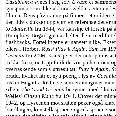
Casablanca
synes i seg selv å være et sammensu
synspunkt som ikke akkurat svekkes etter en le
filmen. Dens påvirkning på filmer i ettertiden g
den tidvis dukker opp som en referanse det er 
to Marseille
fra 1944, var kanskje et forsøk på 
Humphrey Bogart gjentar helterollen, med fortel
flashbacks. Fortellingene er uansett ulike. Ekse
ellers i Herbert Ross’
Play it Again, Sam
fra 19
German
fra 2006. Kanskje er det nettopp disse 
trekke frem, nettopp fordi de vrir på historien 
overraskende som sluttresultat.
Play it Again, 
brudd, hvilket får et nytt poeng i lys av
Casabla
lusker Bogarts skikkelse som en imaginær ment
Allen.
The Good German
begynner med filmav
Welles’
Citizen Kane
fra 1941. Utover det minner
1942, og flyscenen mot slutten peker også klart
handlingen, konstellasjonene og relasjonene so