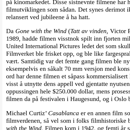
på kinomarkedet. Disse sistnevnte filmene har h
filmutviklingen som sådan. Det synes derimot i
relansert ved jubileene å ha hatt.
Da
Gone with the Wind
(
Tatt av vinden,
Victor F
1989, hadde filmen visstnok spilt inn fjorten mi
United International Pictures ledet det som skul
Filmverket ble frisket opp, og ble like fargesp
vært. Samtidig var det femte gang filmen ble n
eksempelvis en såkalt 70 mm versjon med konst
ord har denne filmen et såpass kommersialisert 
visst å utnytte dens appell ved gjentatte nyutsen
oppussingen hele $250.000 dollar, mens prosess
filmen da på festivalen i Haugesund, og i Oslo
Michael Curtiz’
Casablanca
er en annen film so
filmverdenen, så vel som i folks filmhistoriske b
with the Wind.
Filmen kom i 1942, og femti år s