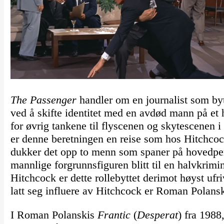
The Passenger
handler om en journalist som byt
ved å skifte identitet med en avdød mann på et 
for øvrig tankene til flyscenen og skytescenen 
er denne beretningen en reise som hos Hitchcock
dukker det opp to menn som spaner på hovedpe
mannlige forgrunnsfiguren blitt til en halvkrimin
Hitchcock er dette rollebyttet derimot høyst ufr
latt seg influere av Hitchcock er Roman Polansk
I Roman Polanskis
Frantic
(
Desperat
) fra 1988,