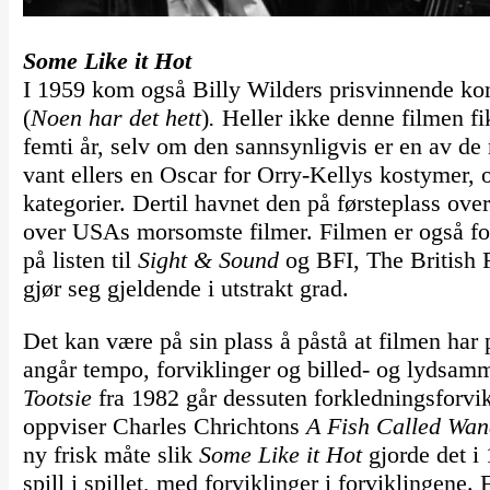
Some Like it Hot
I 1959 kom også Billy Wilders prisvinnende k
(
Noen har det hett
)
.
Heller ikke denne filmen f
femti år, selv om den sannsynligvis er en av d
vant ellers en Oscar for Orry-Kellys kostymer, o
kategorier. Dertil havnet den på førsteplass ove
over USAs morsomste filmer. Filmen er også fort
på listen til
Sight & Sound
og BFI, The British F
gjør seg gjeldende i utstrakt grad.
Det kan være på sin plass å påstå at filmen ha
angår tempo, forviklinger og billed- og lydsam
Tootsie
fra 1982 går dessuten forkledningsforvik
oppviser Charles Chrichtons
A Fish Called Wa
ny frisk måte slik
Some Like it Hot
gjorde det i
spill i spillet, med forviklinger i forviklingene