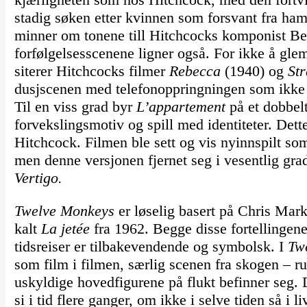
stadig søken etter kvinnen som forsvant fra ha
minner om tonene till Hitchcocks komponist B
forfølgelsesscenene ligner også. For ikke å gle
siterer Hitchcocks filmer
Rebecca
(1940) og
St
dusjscenen med telefonoppringningen som ikke bli
Til en viss grad byr
L’appartement
på et dobbelt
forvekslingsmotiv og spill med identiteter. Dett
Hitchcock. Filmen ble sett og vis nyinnspilt s
men denne versjonen fjernet seg i vesentlig grad 
Vertigo.
Twelve Monkeys
er løselig basert på Chris Mark
kalt
La jetée
fra 1962. Begge disse fortellingen
tidsreiser er tilbakevendende og symbolsk. I
Tw
som film i filmen, særlig scenen fra skogen – rul
uskyldige hovedfigurene på flukt befinner seg. 
si i tid flere ganger, om ikke i selve tiden så i 