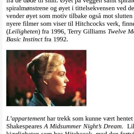
fra de døde til slutt. Øyet på veggen samt spir
spiralmønstrene og øyet i tittelsekvensen ved d
vender øyet som motiv tilbake også mot slutten
nyere filmer som viser til Hitchcocks verk, fin
(
Leiligheten
) fra 1996, Terry Gilliams
Twelve M
Basic Instinct
fra 1992.
L’appartement
har trekk som kunne vært hente
Shakespeares
A Midsummer Night’s Dream.
Lik
kjærligheten som hos Hitchcock, med den fortv