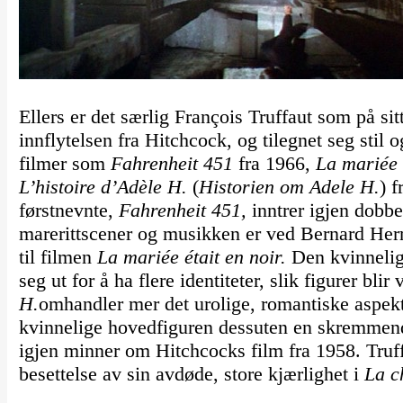
Ellers er det særlig François Truffaut som på sit
innflytelsen fra Hitchcock, og tilegnet seg stil o
filmer som
Fahrenheit 451
fra 1966,
La mariée 
L’histoire d’Adèle H.
(
Historien om Adele H.
) 
førstnevnte,
Fahrenheit 451,
inntrer igjen dobb
marerittscener og musikken er ved Bernard He
til filmen
La mariée était en noir.
Den kvinnelige
seg ut for å ha flere identiteter, slik figurer bli
H.
omhandler mer det urolige, romantiske aspek
kvinnelige hovedfiguren dessuten en skremmende
igjen minner om Hitchcocks film fra 1958. Truff
besettelse av sin avdøde, store kjærlighet i
La c