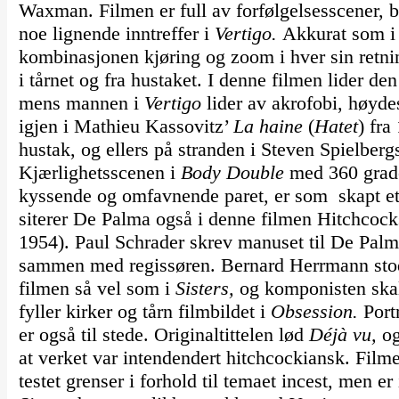
Waxman. Filmen er full av forfølgelsesscener, b
noe lignende inntreffer i
Vertigo.
Akkurat som 
kombinasjonen kjøring og zoom i hver sin retni
i tårnet og fra hustaket. I denne filmen lider d
mens mannen i
Vertigo
lider av akrofobi, høy
igjen i Mathieu Kassovitz’
La haine
(
Hatet
) fra
hustak, og ellers på stranden i Steven Spielber
Kjærlighetsscenen i
Body Double
med 360 grade
kyssende og omfavnende paret, er som skapt ett
siterer De Palma også i denne filmen Hitchcoc
1954). Paul Schrader skrev manuset til De Pal
sammen med regissøren. Bernard Herrmann stod 
filmen så vel som i
Sisters,
og komponisten skal 
fyller kirker og tårn filmbildet i
Obsession.
Port
er også til stede. Originaltittelen lød
Déjà vu,
og
at verket var intendendert hitchcockiansk. Filme
testet grenser i forhold til temaet incest, men er