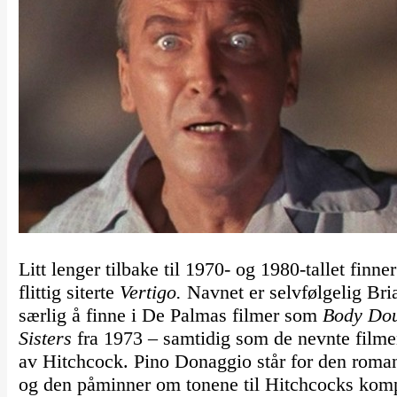
Litt lenger tilbake til 1970- og 1980-tallet fin
flittig siterte
Vertigo.
Navnet er selvfølgelig Br
særlig å finne i De Palmas filmer som
Body Do
Sisters
fra 1973 – samtidig som de nevnte filmene
av Hitchcock. Pino Donaggio står for den roma
og den påminner om tonene til Hitchcocks kom