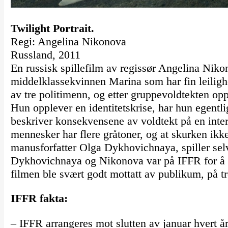
Twilight Portrait.
Regi: Angelina Nikonova
Russland, 2011
En russisk spillefilm av regissør Angelina Niko
middelklassekvinnen Marina som har fin leilighe
av tre politimenn, og etter gruppevoldtekten opp
Hun opplever en identitetskrise, har hun egentl
beskriver konsekvensene av voldtekt på en inte
mennesker har flere gråtoner, og at skurken ikke
manusforfatter Olga Dykhovichnaya, spiller se
Dykhovichnaya og Nikonova var på IFFR for å m
filmen ble svært godt mottatt av publikum, på tr
IFFR fakta:
– IFFR arrangeres mot slutten av januar hvert år