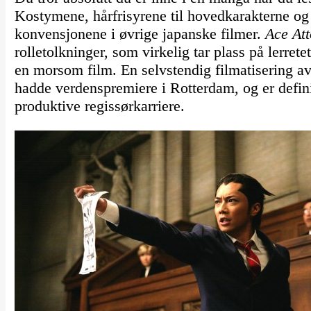
Kostymene, hårfrisyrene til hovedkarakterne 
konvensjonene i øvrige japanske filmer.
Ace At
rolletolkninger, som virkelig tar plass på lerrete
en morsom film. En selvstendig filmatisering av
hadde verdenspremiere i Rotterdam, og er defini
produktive regissørkarriere.