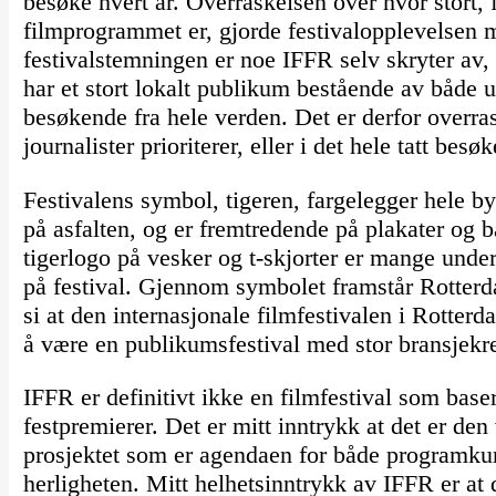
besøke hvert år. Overraskelsen over hvor stort,
filmprogrammet er, gjorde festivalopplevelsen
festivalstemningen er noe IFFR selv skryter av, 
har et stort lokalt publikum bestående av båd
besøkende fra hele verden. Det er derfor overra
journalister prioriterer, eller i det hele tatt bes
Festivalens symbol, tigeren, fargelegger hele b
på asfalten, og er fremtredende på plakater og 
tigerlogo på vesker og t-skjorter er mange und
på festival. Gjennom symbolet framstår Rotterda
si at den internasjonale filmfestivalen i Rotterd
å være en publikumsfestival med stor bransjekred
IFFR er definitivt ikke en filmfestival som base
festpremierer. Det er mitt inntrykk at det er den
prosjektet som er agendaen for både programkur
herligheten. Mitt helhetsinntrykk av IFFR er at 