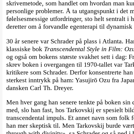
skrivemetode, som handlet om hvordan man kunn
personlige problemer. Å ta utgangspunkt i det m
følelsesmessige utfordringer, sto helt sentralt 
deretter om å forvandle egenterapi til dynamisk
30 år senere var Schrader på plass i Atlanta. H
klassiske bok
Transcendental Style in Film: Oz
og også om bokens største svakhet sett i dag: 
skrev boken i overgangen til 1970-tallet var Tark
kritikere som Schrader. Derfor konsentrerte han
sterkest inntrykk på ham: Yasujirō Ozu fra Japa
dansken Carl Th. Dreyer.
Men hver gang han senere tenkte på boken sin d
med, slo han fast, hos Tarkovskij er spesielt bi
transcendental impuls. Et annet navn som folk 
han mer skeptisk til. Men Tarkovskij burde vært
through with divinity», sa Schrader og så ned i