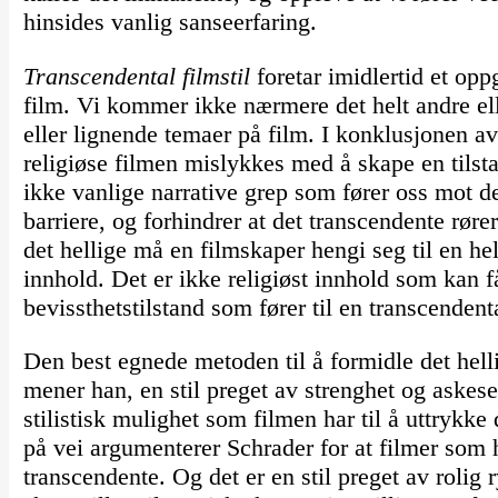
hinsides vanlig sanseerfaring.
Transcendental filmstil
foretar imidlertid et opp
film. Vi kommer ikke nærmere det helt andre elle
eller lignende temaer på film. I konklusjonen av
religiøse filmen mislykkes med å skape en tilst
ikke vanlige narrative grep som fører oss mot de
barriere, og forhindrer at det transcendente røre
det hellige må en filmskaper hengi seg til en helt
innhold. Det er ikke religiøst innhold som kan få
bevissthetstilstand som fører til en transcendent
Den best egnede metoden til å formidle det hellig
mener han, en stil preget av strenghet og askese
stilistisk mulighet som filmen har til å uttrykke
på vei argumenterer Schrader for at filmer som h
transcendente. Og det er en stil preget av rolig r