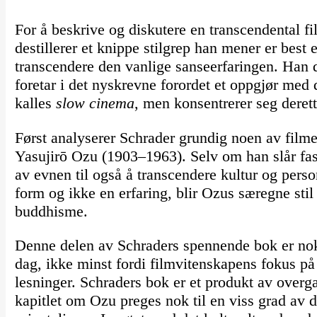
For å beskrive og diskutere en transcendental fi
destillerer et knippe stilgrep han mener er best e
transcendere den vanlige sanseerfaringen. Han d
foretar i det nyskrevne forordet et oppgjør me
kalles
slow
cinema
, men konsentrerer seg derett
Først analyserer Schrader grundig noen av filme
Yasujirō Ozu (1903–1963). Selv om han slår fast
av evnen til også å transcendere kultur og person
form og ikke en erfaring, blir Ozus særegne stil 
buddhisme.
Denne delen av Schraders spennende bok er nok
dag, ikke minst fordi filmvitenskapens fokus på
lesninger. Schraders bok er et produkt av over
kapitlet om Ozu preges nok til en viss grad av