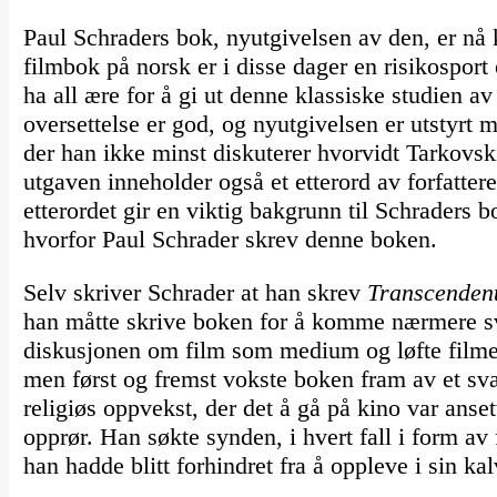
Paul Schraders bok, nyutgivelsen av den, er nå 
filmbok på norsk er i disse dager en risikosport
ha all ære for å gi ut denne klassiske studien av
oversettelse er god, og nyutgivelsen er utstyrt 
der han ikke minst diskuterer hvorvidt Tarkovsk
utgaven inneholder også et etterord av forfatte
etterordet gir en viktig bakgrunn til Schraders bo
hvorfor Paul Schrader skrev denne boken.
Selv skriver Schrader at han skrev
Transcendenta
han måtte skrive boken for å komme nærmere sva
diskusjonen om film som medium og løfte filmen
men først og fremst vokste boken fram av et svæ
religiøs oppvekst, der det å gå på kino var ans
opprør. Han søkte synden, i hvert fall i form av 
han hadde blitt forhindret fra å oppleve i sin ka