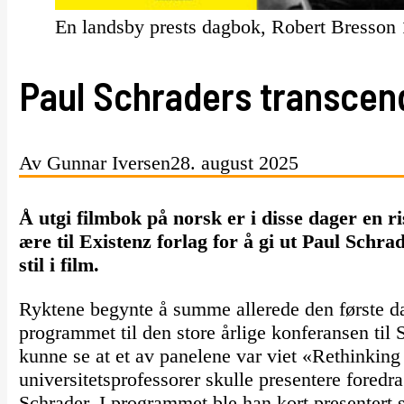
En landsby prests dagbok, Robert Bresson
Paul Schraders transcend
Av Gunnar Iversen
28. august 2025
Å utgi filmbok på norsk er i disse dager en r
ære til Existenz forlag for å gi ut Paul Schra
stil i film.
Ryktene begynte å summe allerede den første da
programmet til den store årlige konferansen til
kunne se at et av panelene var viet «Rethinkin
universitetsprofessorer skulle presentere foredr
Schrader. I programmet ble han kort presentert