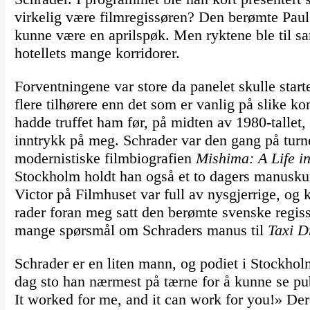
virkelig være filmregissøren? Den berømte Paul 
kunne være en aprilspøk. Men ryktene ble til sa
hotellets mange korridorer.
Forventningene var store da panelet skulle star
flere tilhørere enn det som er vanlig på slike ko
hadde truffet ham før, på midten av 1980-tallet,
inntrykk på meg. Schrader var den gang på tur
modernistiske filmbiografien
Mishima: A Life i
Stockholm holdt han også et to dagers manusku
Victor på Filmhuset var full av nysgjerrige, og k
rader foran meg satt den berømte svenske regiss
mange spørsmål om Schraders manus til
Taxi D
Schrader er en liten mann, og podiet i Stockholm
dag sto han nærmest på tærne for å kunne se pu
It worked for me, and it can work for you!» Dere