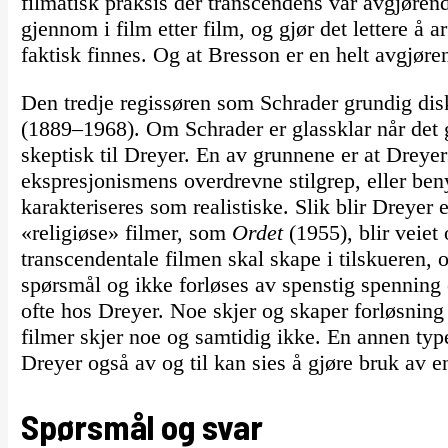
filmatisk praksis der transcendens var avgjørend
gjennom i film etter film, og gjør det lettere å a
faktisk finnes. Og at Bresson er en helt avgjør
Den tredje regissøren som Schrader grundig dis
(1889–1968). Om Schrader er glassklar når det
skeptisk til Dreyer. En av grunnene er at Dreyer
ekspresjonismens overdrevne stilgrep, eller ben
karakteriseres som realistiske. Slik blir Dreyer 
«religiøse» filmer, som
Ordet
(1955), blir veiet
transcendentale filmen skal skape i tilskueren, o
spørsmål og ikke forløses av spenstig spenning 
ofte hos Dreyer. Noe skjer og skaper forløsnin
filmer skjer noe og samtidig ikke. En annen ty
Dreyer også av og til kan sies å gjøre bruk av en
Spørsmål og svar