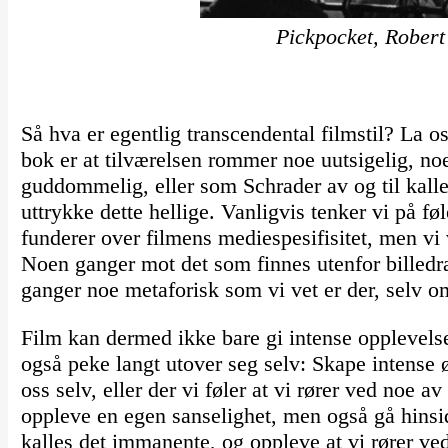
Pickpocket, Robert
Så hva er egentlig transcendental filmstil? La o
bok er at tilværelsen rommer noe uutsigelig, noe
guddommelig, eller som Schrader av og til kalle
uttrykke dette hellige. Vanligvis tenker vi på fø
funderer over filmens mediespesifisitet, men vi 
Noen ganger mot det som finnes utenfor billed
ganger noe metaforisk som vi vet er der, selv om
Film kan dermed ikke bare gi intense opplevel
også peke langt utover seg selv: Skape intense 
oss selv, eller der vi føler at vi rører ved noe av
oppleve en egen sanselighet, men også gå hinsi
kalles det immanente, og oppleve at vi rører ve