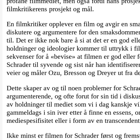
profane filmmediet, men også fordi hans prosje
filmkritikerens prosjekt og mål.
En filmkritiker opplever en film og avgir en sm
diskutere og argumentere for den smaksdommen
til. Det er ikke nok bare å si at det er en god ell
holdninger og ideologier kommer til uttrykk i f
sekvenser for å «bevise» at filmen er god eller
Schrader til syvende og sist når han identifiserer
veier og måler Ozu, Bresson og Dreyer ut fra den
Dette skaper av og til noen problemer for Schra
argumenterende, og ofte forut for sin tid i disk
av holdninger til mediet som vi i dag kanskje vil
gammeldags i sin iver etter å finne en essens, o
mediespesifisitet eller i form av en transcendent 
Ikke minst er filmen for Schrader først og frem