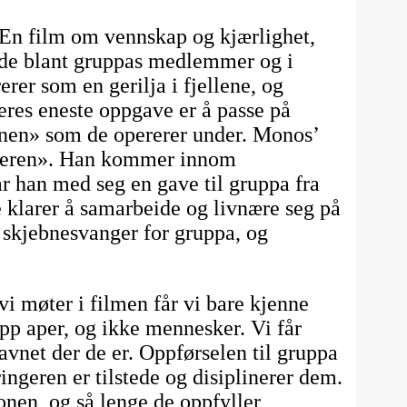
En film om vennskap og kjærlighet,
de blant gruppas medlemmer og i
er som en gerilja i fjellene, og
eres eneste oppgave er å passe på
onen» som de opererer under. Monos’
ngeren». Han kommer innom
ar han med seg en gave til gruppa fra
 klarer å samarbeide og livnære seg på
 skjebnesvanger for gruppa, og
 møter i filmen får vi bare kjenne
opp aper, og ikke mennesker. Vi får
avnet der de er. Oppførselen til gruppa
ngeren er tilstede og disiplinerer dem.
jonen, og så lenge de oppfyller