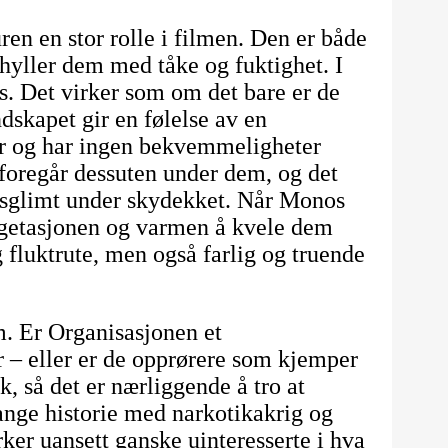
n en stor rolle i filmen. Den er både
hyller dem med tåke og fuktighet. I
. Det virker som om det bare er de
ndskapet gir en følelse av en
ler og har ingen bekvemmeligheter
foregår dessuten under dem, og det
lysglimt under skydekket. Når Monos
vegetasjonen og varmen å kvele dem
 fluktrute, men også farlig og truende
m. Er Organisasjonen et
r – eller er de opprørere som kjemper
, så det er nærliggende å tro at
lange historie med narkotikakrig og
ker uansett ganske uinteresserte i hva