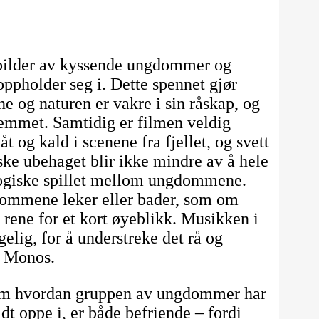
rbilder av kyssende ungdommer og
oppholder seg i. Dette spennet gjør
 og naturen er vakre i sin råskap, og
emmet. Samtidig er filmen veldig
åt og kald i scenene fra fjellet, og svett
ske ubehaget blir ikke mindre av å hele
logiske spillet mellom ungdommene.
dommene leker eller bader, som om
g rene for et kort øyeblikk. Musikken i
elig, for å understreke det rå og
s Monos.
om hvordan gruppen av ungdommer har
idt oppe i, er både befriende – fordi