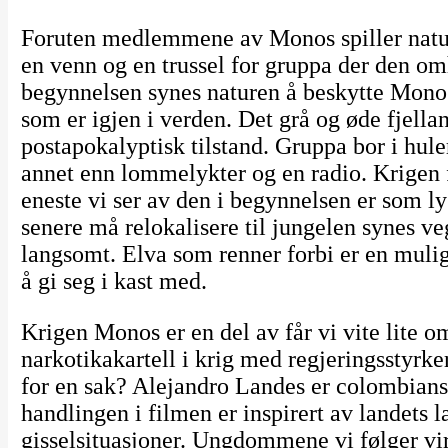
Foruten medlemmene av Monos spiller nature
en venn og en trussel for gruppa der den om
begynnelsen synes naturen å beskytte Monos
som er igjen i verden. Det grå og øde fjella
postapokalyptisk tilstand. Gruppa bor i hu
annet enn lommelykter og en radio. Krigen 
eneste vi ser av den i begynnelsen er som 
senere må relokalisere til jungelen synes 
langsomt. Elva som renner forbi er en mulig
å gi seg i kast med.
Krigen Monos er en del av får vi vite lite o
narkotikakartell i krig med regjeringsstyrke
for en sak? Alejandro Landes er colombiansk
handlingen i filmen er inspirert av landets 
gisselsituasjoner. Ungdommene vi følger vir