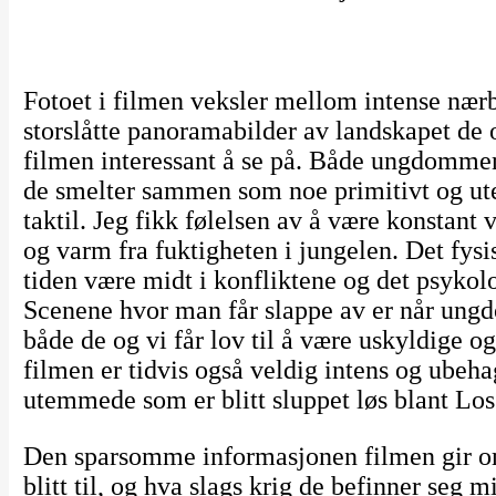
Fotoet i filmen veksler mellom intense næ
storslåtte panoramabilder av landskapet de 
filmen interessant å se på. Både ungdommene
de smelter sammen som noe primitivt og ut
taktil. Jeg fikk følelsen av å være konstant v
og varm fra fuktigheten i jungelen. Det fysi
tiden være midt i konfliktene og det psyko
Scenene hvor man får slappe av er når ung
både de og vi får lov til å være uskyldige o
filmen er tidvis også veldig intens og ubehag
utemmede som er blitt sluppet løs blant Lo
Den sparsomme informasjonen filmen gir 
blitt til, og hva slags krig de befinner seg m