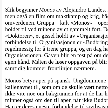
Slik begynner
Monos
av Alejandro Landes. 
men også en film om maktkamp og krig, bå
omverdenen. Gruppa – kalt «Monos» – operer
holder til ved ruinene av et gammelt fort. D
«Doktoren», et gissel holdt av «Organisasj
forbindelse til Organisasjonen er «Budbri
regelmessig for å trene gruppa, og en dag h
Organisasjonen. Gaven blir en test på om de
egen hånd. Måten de løser oppgaven på blir
samtidig kommer frontlinjen nærmere.
Monos betyr aper på spansk. Ungdommene vi
kallenavnet til, som om de skulle vært nett
ikke vite noe om bakgrunnen for at de har h
minner også om den til aper, når ikke Budbri
Han er deres eneste forbindelse til sivilisas