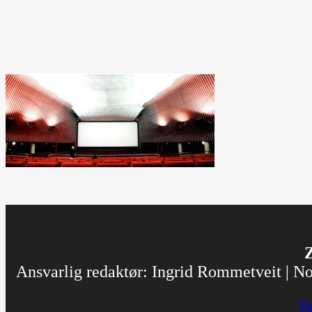
Z
Ansvarlig redaktør: Ingrid Rommetveit | Nor
P