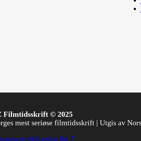
 Filmtidsskrift © 2025
ges mest seriøse filmtidsskrift | Utgis av No
ersonvernerklæring for Z