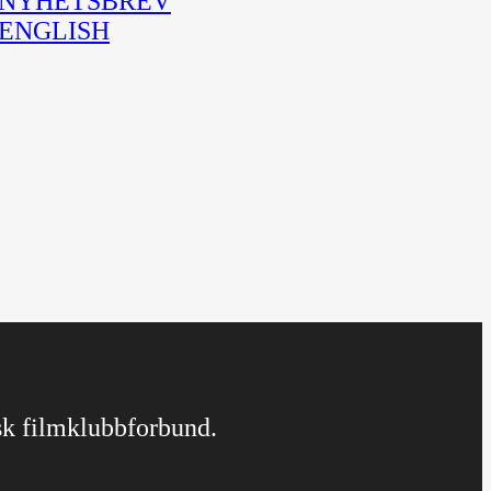
NYHETSBREV
ENGLISH
rsk filmklubbforbund.