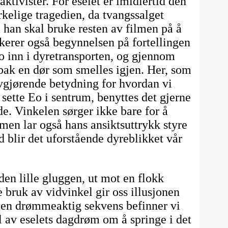
aktivister. For eselet er imidlertid den
kelige tragedien, da tvangssalget
m han skal bruke resten av filmen på å
kerer også begynnelsen på fortellingen
Eo inn i dyretransporten, og gjennom
 bak en dør som smelles igjen. Her, som
avgjørende betydning for hvordan vi
sette Eo i sentrum, benyttes det gjerne
e. Vinkelen sørger ikke bare for å
men lar også hans ansiktsuttrykk styre
 blir det uforstående dyreblikket vår
den lille gluggen, ut mot en flokk
e bruk av vidvinkel gir oss illusjonen
i en drømmeaktig sekvens befinner vi
l av eselets dagdrøm om å springe i det