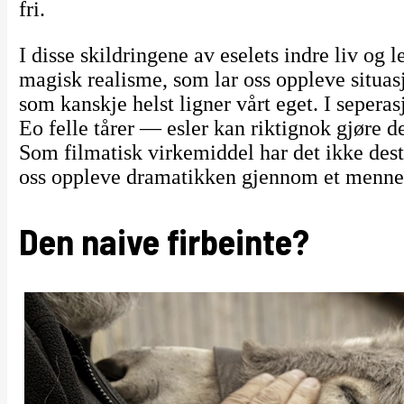
fri.
I disse skildringene av eselets indre liv og 
magisk realisme, som lar oss oppleve situas
som kanskje helst ligner vårt eget. I sepera
Eo felle tårer — esler kan riktignok gjøre d
Som filmatisk virkemiddel har det ikke desto
oss oppleve dramatikken gjennom et mennes
Den naive firbeinte?