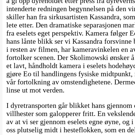
å gi opp dyreholdet etter press fra dyreverns
intenderte redningen begynnelsen på den vir
skiller han fra sirkusartisten Kassandra, so
lete etter. Den dramatiske separasjonen mar
fra eselets eget perspektiv. Kamera følger 
hans lånte blikk ser vi Kassandra forsvinne
i resten av filmen, har kameravinkelen en 
fortolker scenen. Der Skolimowski ønsker å 
et lavt, håndholdt kamera i eselets hodehøyd
gjøre Eo til handlingens fysiske midtpunkt, 
vår fortolkning av omstendighetene. Dermed
linse ut mot verden.
I dyretransporten går blikket hans gjennom 
villhester som galopperer fritt. En vekslend
av at vi ser gjennom eselets egne øyne, og 
oss plutselig midt i hesteflokken, som en de