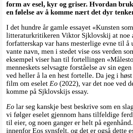
form av esel, kyr og griser. Hvordan bruke
en følelse av å komme nært det dyr tenker
I det hundre år gamle essayet «Kunsten som
litteraturkritikeren Viktor Sjklovskij at no
forfatterskap var hans mesterlige evne til å 
vante navn, men i stedet vise oss verden so
eksempel viser han til fortellingen «Målest
menneskets selvsagte forståelse av sin egen
ved heller å la en hest fortelle. Da jeg i hø
film om eselet
Eo
(2022), var det noe ved de
komme på Sjklovskijs essay.
Eo
lar seg kanskje best beskrive som en sla
vi følger eselet gjennom hans tilfeldige fer
til eier, og noen ganger er helt på egenhånd
innenfor Eos synsfelt, og det er også dette 