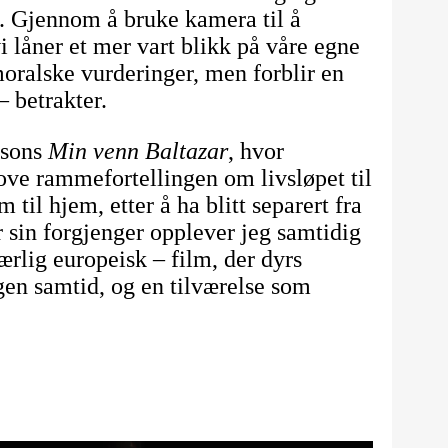
n. Gjennom å bruke kamera til å
vi låner et mer vart blikk på våre egne
moralske vurderinger, men forblir en
 betrakter.
ssons
Min venn Baltazar
, hvor
ve rammefortellingen om livsløpet til
m til hjem, etter å ha blitt separert fra
er sin forgjenger opplever jeg samtidig
ærlig europeisk – film, der dyrs
gen samtid, og en tilværelse som