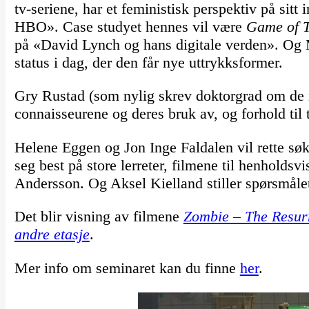
tv-seriene, har et feministisk perspektiv på sitt
HBO». Case studyet hennes vil være
Game of 
på «David Lynch og hans digitale verden». Og Ma
status i dag, der den får nye uttrykksformer.
Gry Rustad (som nylig skrev doktorgrad om de n
connaisseurene og deres bruk av, og forhold til t
Helene Eggen og Jon Inge Faldalen vil rette søke
seg best på store lerreter, filmene til henhold
Andersson. Og Aksel Kielland stiller spørsmål
Det blir visning av filmene
Zombie – The Resur
andre etasje
.
Mer info om seminaret kan du finne
her
.