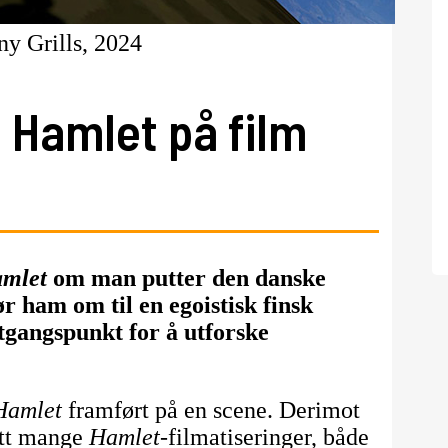
y Grills, 2024
 Hamlet på film
mlet
om man putter den danske
ør ham om til en egoistisk finsk
gangspunkt for å utforske
Hamlet
framført på en scene. Derimot
sett mange
Hamlet-
filmatiseringer, både