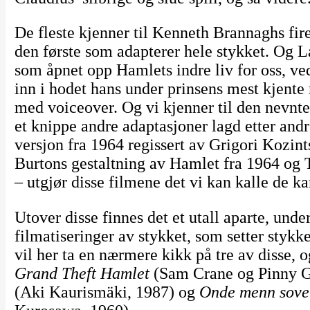
De fleste kjenner til Kenneth Brannaghs fire
den første som adapterer hele stykket. Og L
som åpnet opp Hamlets indre liv for oss, ve
inn i hodet hans under prinsens mest kjente 
med voiceover. Og vi kjenner til den nev
et knippe andre adaptasjoner lagd etter and
versjon fra 1964 regissert av Grigori Kozint
Burtons gestaltning av Hamlet fra 1964 og 
– utgjør disse filmene det vi kan kalle de 
Utover disse finnes det et utall aparte, und
filmatiseringer av stykket, som setter stykke
vil her ta en nærmere kikk på tre av disse, o
Grand Theft Hamlet
(Sam Crane og Pinny Gr
(Aki Kaurismäki, 1987) og
Onde menn sove