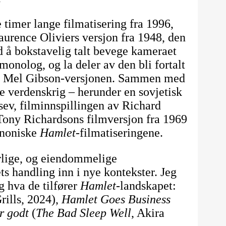
 timer lange filmatisering fra 1996,
aurence Oliviers versjon fra 1948, den
d å bokstavelig talt bevege kameraet
monolog, og la deler av den bli fortalt
nte Mel Gibson-versjonen. Sammen med
re verdenskrig – herunder en sovjetisk
sev, filminnspillingen av Richard
Tony Richardsons filmversjon fra 1969
kanoniske
Hamlet
-filmatiseringene.
erlige, og eiendommelige
ts handling inn i nye kontekster. Jeg
g hva de tilfører
Hamlet
-landskapet:
ills, 2024),
Hamlet Goes Business
r godt
(
The Bad Sleep Well
, Akira