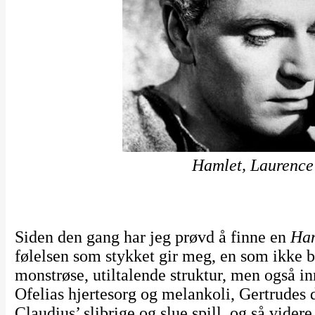
Hamlet, Laurence
Siden den gang har jeg prøvd å finne en
Ha
følelsen som stykket gir meg, en som ikke b
monstrøse, utiltalende struktur, men også 
Ofelias hjertesorg og melankoli, Gertrudes 
Claudius’ slibrige og slue spill, og så videre