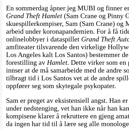
En sommerdag åpner jeg MUBI og finner en
Grand Theft Hamlet
(Sam Crane og Pinny Gr
skuespillerkompiser, Sam (Sam Crane) og M
arbeid under koronapandemien. For å få tiden
onlinelobbyer i dataspillet
Grand Theft Aut
amfiteater tilsvarende den virkelige Hollywoo
Los Angeles kalt Los Santos) bestemmer de s
forestilling av
Hamlet
. Dette virker som en 
innser at de må samarbeide med de andre s
tilbragt tid i Los Santos vet at de andre spi
oppfører seg som skytegale psykopater.
Sam er preget av eksistensiell angst. Han er 
under nedstenging, vet han ikke når han kan
kompisene klarer å rekruttere en gjeng amat
da ingen har tid til å lære seg alle monolog