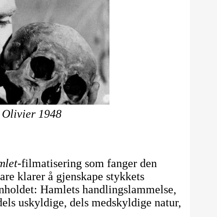
 Olivier 1948
mlet
-filmatisering som fanger den
are klarer å gjenskape stykkets
innholdet: Hamlets handlingslammelse,
dels uskyldige, dels medskyldige natur,
.