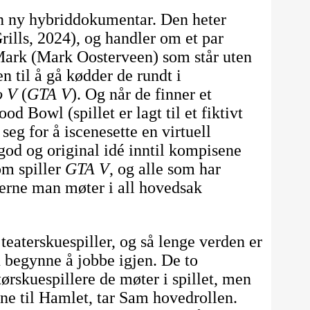
 ny hybriddokumentar. Den heter
ills, 2024), og handler om et par
ark (Mark Oosterveen) som står uten
 til å gå kødder de rundt i
o V
(
GTA V
). Og når de finner et
d Bowl (spillet er lagt til et fiktivt
eg for å iscenesette en virtuell
god og original idé inntil kompisene
om spiller
GTA V
, og alle som har
llerne man møter i all hovedsak
teaterskuespiller, og så lenge verden er
 begynne å jobbe igjen. De to
ørskuespillere de møter i spillet, men
ene til Hamlet, tar Sam hovedrollen.