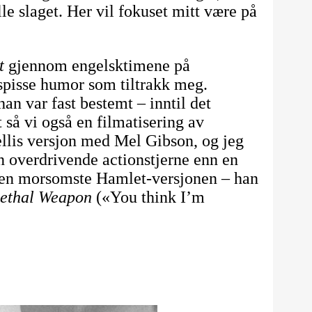
e slaget. Her vil fokuset mitt være på
t
gjennom engelsktimene på
spisse humor som tiltrakk meg.
an var fast bestemt – inntil det
 så vi også en filmatisering av
ellis versjon med Mel Gibson, og jeg
 overdrivende actionstjerne enn en
 den morsomste Hamlet-versjonen – han
ethal Weapon
(«You think I’m