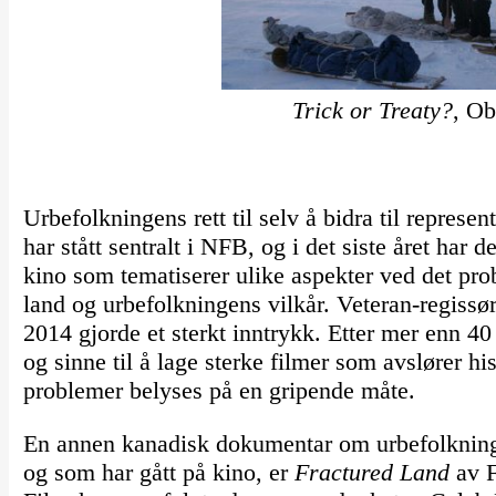
Trick or Treaty?
, O
Urbefolkningens rett til selv å bidra til repres
har stått sentralt i NFB, og i det siste året har d
kino som tematiserer ulike aspekter ved det p
land og urbefolkningens vilkår. Veteran-regis
2014 gjorde et sterkt inntrykk. Etter mer enn 40
og sinne til å lage sterke filmer som avslører h
problemer belyses på en gripende måte.
En annen kanadisk dokumentar om urbefolkninge
og som har gått på kino, er
Fractured Land
av F