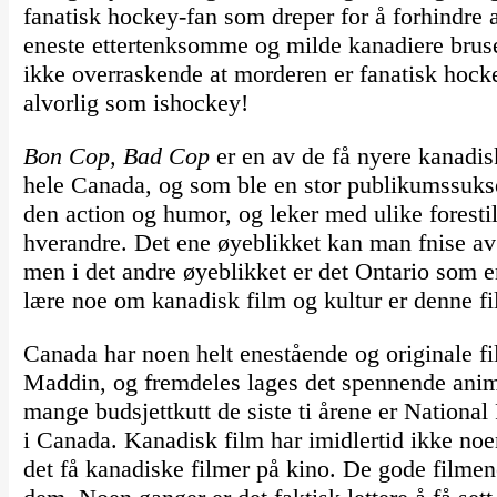
fanatisk hockey-fan som dreper for å forhindre a
eneste ettertenksomme og milde kanadiere bruse
ikke overraskende at morderen er fanatisk hockey
alvorlig som ishockey!
Bon Cop, Bad Cop
er en av de få nyere kanadis
hele Canada, og som ble en stor publikumssuk
den action og humor, og leker med ulike foresti
hverandre. Det ene øyeblikket kan man fnise av 
men i det andre øyeblikket er det Ontario som 
lære noe om kanadisk film og kultur er denne fil
Canada har noen helt enestående og originale 
Maddin, og fremdeles lages det spennende anima
mange budsjettkutt de siste ti årene er Nationa
i Canada. Kanadisk film har imidlertid ikke noen
det få kanadiske filmer på kino. De gode filmene