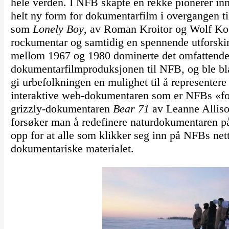
hele verden. I NFB skapte en rekke pionerer inn
helt ny form for dokumentarfilm i overgangen til
som
Lonely
Boy
, av Roman Kroitor og Wolf Koen
rockumentar og samtidig en spennende utforskin
mellom 1967 og 1980 dominerte det omfattend
dokumentarfilmproduksjonen til NFB, og ble bla
gi urbefolkningen en mulighet til å representere 
interaktive web-dokumentaren som er NFBs «for
grizzly-dokumentaren
Bear 71
av Leanne Alliso
forsøker man å redefinere naturdokumentaren på
opp for at alle som klikker seg inn på NFBs net
dokumentariske materialet.