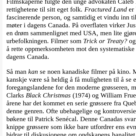
Filmskaperne fulgte den unge advokaten Caleb 
rettighetene til sitt eget folk.
Fractured Land
er 
fascinerende person, og samtidig et vindu inn 
møter i dagens Canada. På overflaten virker J
en drøm sammenlignet med USA, men lite gjøres 
urbefolkningen. Filmer som
Trick or Treaty?
o
å rette oppmerksomheten mot den systematiske 
dagens Canada.
Så man
kan
se noen kanadiske filmer på kino. 
kanskje være så heldig å få muligheten til å se 
foregangslandene for den moderne grøsseren, 
Clarks
Black Christmas
(1974) og William Fru
årene har det kommet en serie grøssere fra Queb
denne genren. Ofte ubehagelige og kontroversie
bøkene til Patrick Senécal. Denne Canadas svar 
knippe grøssere som ikke bare utfordrer ens evn
bidrar til diskusjonene om ondskapens banalite