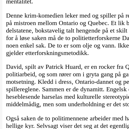
mentalitet.
Denne krim-komedien leker med og spiller på reg
på mistroen mellom Ontario og Quebec. Et lik b
delstatene, bokstavelig talt hengende på et ski
for å løse saken må de to politietterforskerne 
noen enkel sak. De to er som olje og vann. Ikke
gjelder etterforskningsmetodikk.
David, spilt av Patrick Huard, er en rocker fra 
politiarbeid, og som rører om i gryta gang på g
motsetning. Kledd i dress, Ontario-dannet og pe
spillereglene. Sammen er de dynamitt. Engelsk 
heseblesende harselas med kulturelle stereotypi
middelmådig, men som underholdning er det sto
Også saken de to politimennene arbeider med ha
hellige kyr. Selvsagt viser det seg at det egent