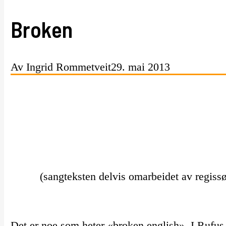
Broken
Av Ingrid Rommetveit
29. mai 2013
(sangteksten delvis omarbeidet av regissø
Det er noe som heter «broken english». I Rufus