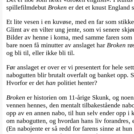
spillefilmdebut
Broken
er det et knust England s
Et lite vesen i en kuvøse, med en far som stikke
Glimt av en vilter ung jente, som vi senere skj
Bilder av henne i koma, med samme faren som e
bare noen få minutter av anslaget har
Broken
røs
og bli til, eller ikke bli til.
Før anslaget er over er vi presentert for hele se
nabogutten blir brutalt overfalt og banket opp. 
Hvorfor er det
han
politiet henter?
Broken
er historien om 11-årige Skunk, og noen 
vennen hennes, den mentalt tilbakestående nabog
opp av en annen nabo, til hun selv ender opp i 
om nabogutten, og hvordan hans liv forandres, ett
(En nabojente er så redd for farens sinne at hun 