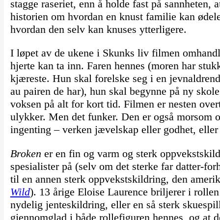
stagge raseriet, enn å holde fast på sannheten, at
historien om hvordan en knust familie kan ødel
hvordan den selv kan knuses ytterligere.
I løpet av de ukene i Skunks liv filmen omhandle
hjerte kan ta inn. Faren hennes (moren har stukk
kjæreste. Hun skal forelske seg i en jevnaldrende
au pairen de har), hun skal begynne på ny skole
voksen på alt for kort tid. Filmen er nesten ove
ulykker. Men det funker. Den er også morsom og
ingenting – verken jævelskap eller godhet, eller p
Broken
er en fin og varm og sterk oppvekstskil
spesialister på (selv om det sterke far datter-fo
til en annen sterk oppvekstskildring, den ameri
Wild
). 13 årige Eloise Laurence briljerer i rolle
nydelig jenteskildring, eller en så sterk skuespi
gjennomglad i både rollefiguren hennes, og at de