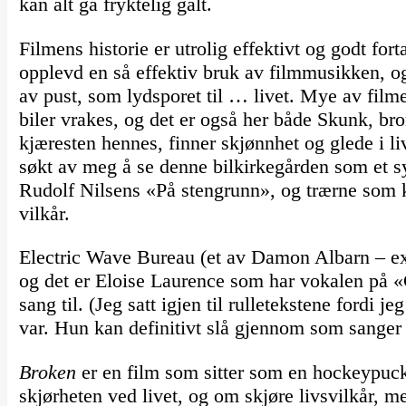
kan alt gå fryktelig galt.
Filmens historie er utrolig effektivt og godt fort
opplevd en så effektiv bruk av filmmusikken, og 
av pust, som lydsporet til … livet. Mye av filmen
biler vrakes, og det er også her både Skunk, bro
kjæresten hennes, finner skjønnhet og glede i liv
søkt av meg å se denne bilkirkegården som et s
Rudolf Nilsens «På stengrunn», og trærne som k
vilkår.
Electric Wave Bureau (et av Damon Albarn – ex-
og det er Eloise Laurence som har vokalen på 
sang til. (Jeg satt igjen til rulletekstene fordi j
var. Hun kan definitivt slå gjennom som sanger
Broken
er en film som sitter som en hockeypuck
skjørheten ved livet, og om skjøre livsvilkår, 