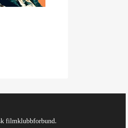
rsk filmklubbforbund.