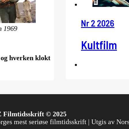
Nr 2 2026
h 1969
Kultfilm
t og hverken klokt
 Filmtidsskrift © 2025
ges mest seriøse filmtidsskrift | Utgis av No