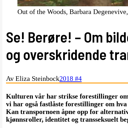
Out of the Woods, Barbara Degenevive
Se! Berøre! – Om bil
og overskridende tr
Av Eliza Steinbock
2018 #4
Kulturen vår har strikse forestillinger o
vi har også fastlåste forestillinger om hv
Kan transpornoen åpne opp for alternativ
kjønnsroller, identitet og transseksuelt b