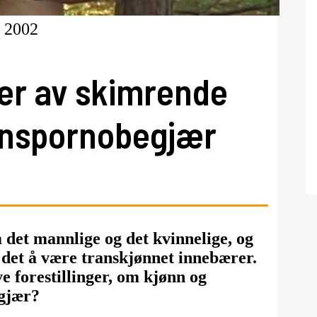
, 2002
der av skimrende
anspornobegjær
m det mannlige og det kvinnelige, og
a det å være transkjønnet innebærer.
e forestillinger, om kjønn og
egjær?