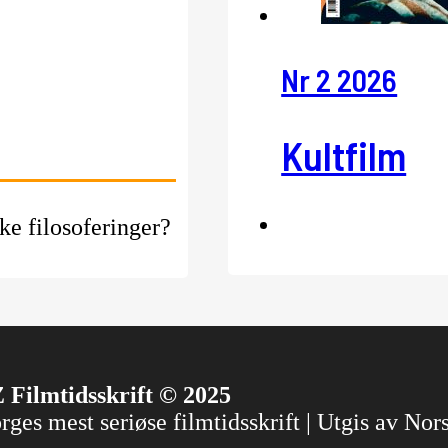
Nr 2 2026
Kultfilm
ke filosoferinger?
 Filmtidsskrift © 2025
ges mest seriøse filmtidsskrift | Utgis av No