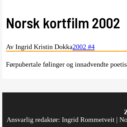
Norsk kortfilm 2002
Av Ingrid Kristin Dokka
2002 #4
Førpubertale følinger og innadvendte poetis
Z
Ansvarlig redaktør: Ingrid Rommetveit | Nor