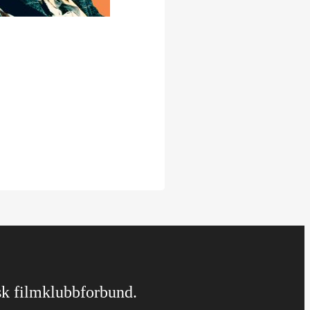
rsk filmklubbforbund.