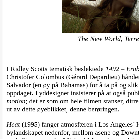
The New World, Terr
I Ridley Scotts tematisk beslektede
1492 – Erob
Christofer Colombus (Gérard Depardieu) hånden
Salvador (en øy på Bahamas) for å ta på og sli
oppdaget. Lyddesignet insisterer på at også pu
motion
; det er som om hele filmen stanser, dirren
ut av dette øyeblikket, denne berøringen.
Heat
(1995) fanger atmosfæren i Los Angeles’ 
bylandskapet nedenfor, mellom åsene og Downtow