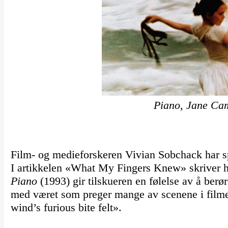
Piano, Jane Ca
Film- og medieforskeren Vivian Sobchack har sp
I artikkelen «What My Fingers Knew» skriver 
Piano
(1993) gir tilskueren en følelse av å berø
med været som preger mange av scenene i filmen:
wind’s furious bite felt».