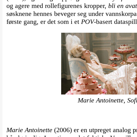
og agere med rollefigurenes kropper,
bli en ava
søsknene hennes beveger seg under vannskorpa o
første gang, er det som i et
POV
-basert dataspill
Marie Antoinette, So
Marie Antoinette
(2006) er en utpreget analog p