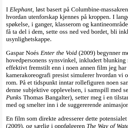
I
Elephant
, løst basert på Columbine-massakren
hvordan utenforskap kjennes på kroppen. I lang
spøkelse, i ganger, klasserom og kantineområder
få ta del i dem, sette oss ned ved bordet, bli in
usynlighetskappe.
Gaspar Noés
Enter the Void
(2009) begynner me
hovedpersonens synsvinkel, inkludert blunking 
effektivt fremstilt enn i noen annen film jeg har
kamerakoreografi presist simulerer hvordan vi or
rom. På et tidspunkt inntar rollefiguren noen s
denne subjektive opplevelsen, i samspill med se
Punk
s Thomas Bangalter), setter meg i en tilsta
med og smelter inn i de suggererende animasjo
En film som direkte adresserer dette potensiale
(2009), og særlig i oppfølgeren
The Way of Wat