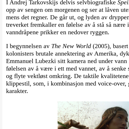
I Andrej Tarkovskijs delvis selvbiografiske
Spei
opp av sengen om morgenen og ser at låven uten
mens det regner. De går ut, og lyden av dryppe
treverket fremkaller en følelse av å stå så nære
vanndråpene prikker en nedover ryggen.
I begynnelsen av
The New World
(2005), basert
kolonisters brutale annektering av Amerika, dy
Emmanuel Lubezki sitt kamera ned under vann 
følelsen av å være i ett med vannet, av å senke
og flyte vektløst omkring. De taktile kvalitete
klippestil, som, i kombinasjon med voice-over,
karakter.