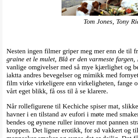
Tom Jones, Tony R
Nesten ingen filmer griper meg mer enn de til f
graine et le mulet,
Blå er den varmeste fargen
,
vanlige omgivelser med så mye kjærlighet og be
iaktta andres bevegelser og mimikk med fornye
film virke virkeligere enn virkeligheten, fange o
vårt eget blikk, få oss til å se klarere.
Når rollefigurene til Kechiche spiser mat, slik
havner i en tilstand av eufori i møte med smake
bendes og øynene ruller innover mot pannen str
kroppen. Det ligner erotikk, for
så
vakkert og ti