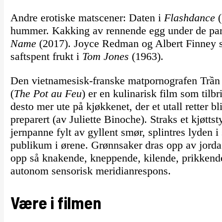
Andre erotiske matscener: Daten i
Flashdance
(
hummer. Kakking av rennende egg under de par
Name
(2017). Joyce Redman og Albert Finney s
saftspent frukt i
Tom Jones
(1963).
Den vietnamesisk-franske matpornografen Trầ
(
The Pot au Feu
) er en kulinarisk film som tilbr
desto mer ute på kjøkkenet, der et utall retter b
preparert (av Juliette Binoche). Straks et kjøttst
jernpanne fylt av gyllent smør, splintres lyden i
publikum i ørene. Grønnsaker dras opp av jorda
opp så knakende, kneppende, kilende, prikkende
autonom sensorisk meridianrespons.
Være i filmen