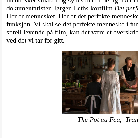
mennesker smaker og synes det er deilig. Det få
dokumentaristen Jørgen Leths kortfilm
Det per
Her er mennesket. Her er det perfekte menneske
funksjon. Vi skal se det perfekte menneske i fun
sprell levende på film, kan det være et overskrid
ved det vi tar for gitt.
The Pot au Feu, Tra