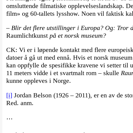
omsluttende filmatiske opplevelseslandskap. De 
film» og 60-tallets lysshow. Noen vil faktisk ka
– Blir det flere utstillinger i Europa? Og: Tror
Raumlichtkunst
på et norsk museum?
CK: Vi er i løpende kontakt med flere europeis
datoer å gå ut med ennå. Hvis et norsk museum
kan oppfylle de spesifikke kravene vi setter til 
11 meters vidde i et svartmalt rom – skulle
Raum
kunne oppleves i Norge.
[i]
Jordan Belson (1926 – 2011), er en av de st
Red. anm.
…