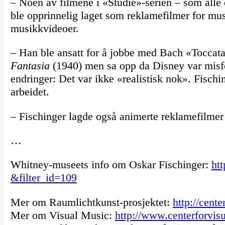
– Noen av filmene i «Studie»-serien – som alle 
ble opprinnelig laget som reklamefilmer for musi
musikkvideoer.
– Han ble ansatt for å jobbe med Bach «Toccata
Fantasia
(1940) men sa opp da Disney var misfo
endringer: Det var ikke «realistisk nok». Fischin
arbeidet.
– Fischinger lagde også animerte reklamefilmer
…
Whitney-museets info om Oskar Fischinger:
ht
&filter_id=109
Mer om Raumlichtkunst-prosjektet:
http://cent
Mer om Visual Music:
http://www.centerforvi