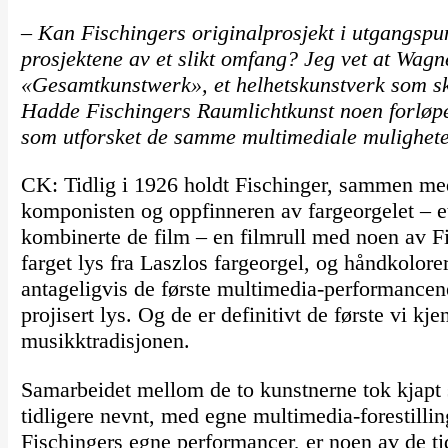
– Kan Fischingers originalprosjekt i utgangspun
prosjektene av et slikt omfang? Jeg vet at Wag
«Gesamtkunstwerk», et helhetskunstverk som s
Hadde Fischingers
Raumlichtkunst
noen forløp
som utforsket de samme multimediale mulighet
CK: Tidlig i 1926 holdt Fischinger, sammen me
komponisten og oppfinneren av fargeorgelet – 
kombinerte de film – en filmrull med noen av Fi
farget lys fra Laszlos fargeorgel, og håndkolorer
antageligvis de første multimedia-performancen
projisert lys. Og de er definitivt de første vi kje
musikktradisjonen.
Samarbeidet mellom de to kunstnerne tok kjapt s
tidligere nevnt, med egne multimedia-forestillin
Fischingers egne performancer, er noen av de ti