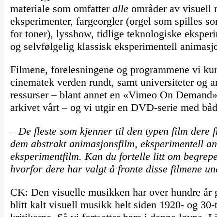
materiale som omfatter
alle
områder av visuell m
eksperimenter, fargeorgler (orgel som spilles so
for toner), lysshow, tidlige teknologiske ekspe
og selvfølgelig klassisk eksperimentell animasj
Filmene, forelesningene og programmene vi kura
cinematek verden rundt, samt universiteter og ark
ressurser – blant annet en «Vimeo On Demand»-
arkivet vårt – og vi utgir en DVD-serie med båd
– De fleste som kjenner til den typen film dere f
dem abstrakt animasjonsfilm, eksperimentell anim
eksperimentfilm. Kan du fortelle litt om begrepe
hvorfor dere har valgt å fronte disse filmene u
CK: Den visuelle musikken har over hundre år g
blitt kalt visuell musikk helt siden 1920- og 30-