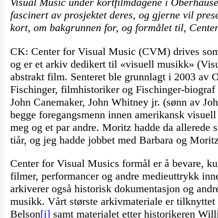
Visual Music under kortfilmdagene i Oberhausen.
fascinert av prosjektet deres, og gjerne vil pres
kort, om bakgrunnen for, og formålet til, Cente
CK: Center for Visual Music (CVM) drives som 
og er et arkiv dedikert til «visuell musikk» (V
abstrakt film. Senteret ble grunnlagt i 2003 av 
Fischinger, filmhistoriker og Fischinger-biogra
John Canemaker, John Whitney jr. (sønn av Jo
begge foregangsmenn innen amerikansk visuell 
meg og et par andre. Moritz hadde da allerede s
tiår, og jeg hadde jobbet med Barbara og Moritz 
Center for Visual Musics formål er å bevare, ku
filmer, performancer og andre medieuttrykk inn
arkiverer også historisk dokumentasjon og andre 
musikk. Vårt største arkivmateriale er tilknytte
Belson
[i]
samt materialet etter historikeren Will