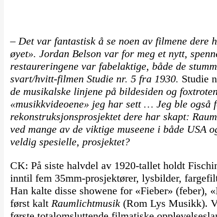
– Det var fantastisk å se noen av filmene dere h
øyet». Jordan Belson var for meg et nytt, spen
restaureringene var fabelaktige, både de stum
svart/hvitt-filmen
Studie nr. 5
fra 1930.
Studie n
de musikalske linjene på bildesiden og foxtrotene
«musikkvideoene» jeg har sett … Jeg ble også f
rekonstruksjonsprosjektet dere har skapt: Raumli
ved mange av de viktige museene i både USA og 
veldig spesielle, prosjektet?
CK: På siste halvdel av 1920-tallet holdt Fischin
inntil fem 35mm-prosjektører, lysbilder, fargef
Han kalte disse showene for «Fieber» (feber),
først kalt
Raumlichtmusik
(Rom Lys Musikk). Vi
første totalomsluttende filmatiske opplevelses