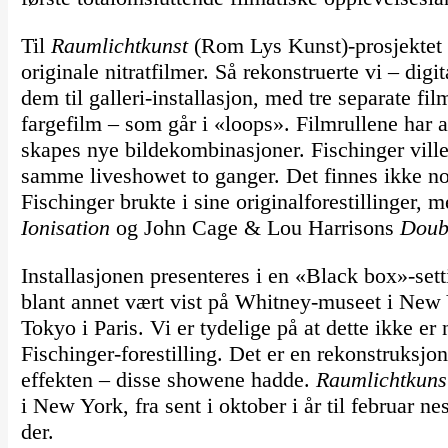
Til
Raumlichtkunst
(Rom Lys Kunst)-prosjektet v
originale nitratfilmer. Så rekonstruerte vi – digi
dem til galleri-installasjon, med tre separate fi
fargefilm – som går i «loops». Filmrullene har ak
skapes nye bildekombinasjoner. Fischinger ville 
samme liveshowet to ganger. Det finnes ikke 
Fischinger brukte i sine originalforestillinger, 
Ionisation
og John Cage & Lou Harrisons
Doub
Installasjonen presenteres i en «Black box»-setti
blant annet vært vist på Whitney-museet i New
Tokyo i Paris. Vi er tydelige på at dette ikke er
Fischinger-forestilling. Det er en rekonstruksjon
effekten – disse showene hadde.
Raumlichtkun
i New York, fra sent i oktober i år til februar n
der.