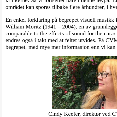
kritikerne. Så vi fortsetter bare i denne løypa. 
området kan spores tilbake flere århundrer, i hvert
En enkel forklaring på begrepet visuell musikk 
William Moritz (1941 – 2004), en av grunnleg
comparable to the effects of sound for the ear.»
endres også i takt med at feltet utvides. På CVM
begrepet, med mye mer informasjon enn vi kan h
Cindy Keefer, direktør ved 