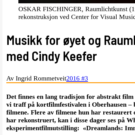
OSKAR FISCHINGER, Raumlichtkunst (1926/
rekonstruksjon ved Center for Visual Mus
Musikk for øyet og Rauml
med Cindy Keefer
Av Ingrid Rommetveit
2016 #3
Det finnes en lang tradisjon for abstrakt fil
vi traff på kortfilmfestivalen i Oberhausen –
filmene. Flere av filmene hun har restaurer
har rekonstruert, kan i disse dager ses på
Wh
eksperimentfilmutstilling: «Dreamlands: Im