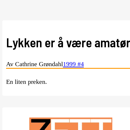
Lykken er å være amatø
Av Cathrine Grøndahl
1999 #4
En liten preken.