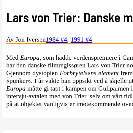
Lars von Trier: Danske 
Av Jon Iversen
1984 #4
,
1991 #4
Med
Europa
, som hadde verdenspremiere i Cann
har den danske filmregissøren Lars von Trier no
Gjennom dystopien
Forbrytelsens element
frem
«punker». I år vakte han oppsikt ved å skjelle 
Europa
måtte gi tapt i kampen om Gullpalmen i
intervju-avtalen med von Trier, selv om vårt tid
på at objektet vanligvis er imøtekommende overf