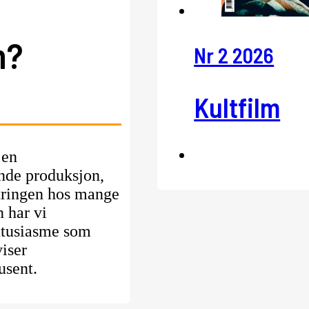
n?
Nr 2 2026
Kultfilm
 en
nde produksjon,
stringen hos mange
n har vi
ntusiasme som
viser
usent.