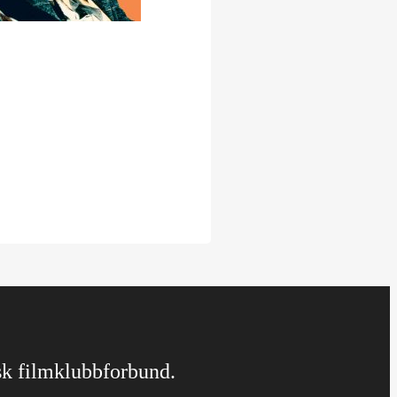
rsk filmklubbforbund.