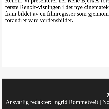
Renoir. Vi presenterer her René Bjerkes for
første Renoir-visningen i det nye cinemate
fram bildet av en filmregissør som gjennom 
forandret våre verdensbilder.
Z
Ansvarlig redaktør: Ingrid Rommetveit | Nor