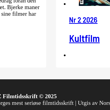
edrag foran den
ket. Bjerke maner
sine filmer har
Nr 2 2026
Kultfilm
 Filmtidsskrift © 2025
ges mest seriøse filmtidsskrift | Utgis av No