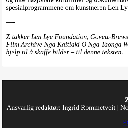
spesialprogrammene om kunstneren Len Lye.
—-
Z
takker Len Lye Foundation, Govett-Brews
Film Archive Ngā Kaitiaki O Ngā Taonga Wh
hjelp til å skaffe bilder – til denne teksten.
Z
Ansvarlig redaktør: Ingrid Rommetveit | Nor
P