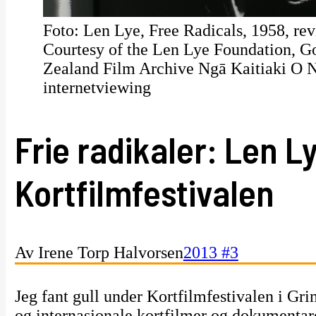
Foto: Len Lye, Free Radicals, 1958, r
Courtesy of the Len Lye Foundation, G
Zealand Film Archive Ngā Kaitiaki O 
internetviewing
Frie radikaler: Len L
Kortfilmfestivalen
Av Irene Torp Halvorsen
2013 #3
Jeg fant gull under Kortfilmfestivalen i Gr
og internasjonale kortfilmer og dokumentare