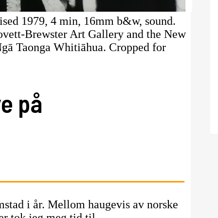
evised 1979, 4 min, 16mm b&w, sound.
ovett-Brewster Art Gallery and the New
Ngā Taonga Whitiāhua. Cropped for
ye på
imstad i år. Mellom haugevis av norske
r tok jeg meg tid til