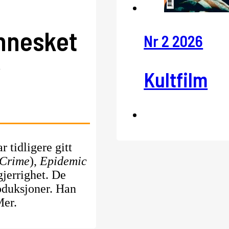
nnesket
Nr 2 2026
r
Kultfilm
 tidligere gitt
 Crime
),
Epidemic
gjerrighet. De
oduksjoner. Han
Mer.