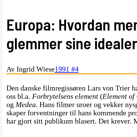
Europa: Hvordan me
glemmer sine ideale
Av Ingrid Wiese
1991 #4
Den danske filmregissøren Lars von Trier har
oss bl.a.
Forbrytelsens element
(
Element of
og
Medea
. Hans filmer uroer og vekker nys
skaper forventninger til hans kommende pr
har gjort sitt publikum blasert. Det krever. 