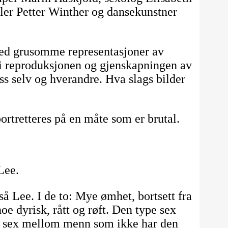
iller Petter Winther og dansekunstner
 med grusomme representasjoner av
t i reproduksjonen og gjenskapningen av
ss selv og hverandre. Hva slags bilder
ortretteres på en måte som er brutal.
Lee.
så Lee. I de to: Mye ømhet, bortsett fra
oe dyrisk, rått og røft. Den type sex
 av sex mellom menn som ikke har den