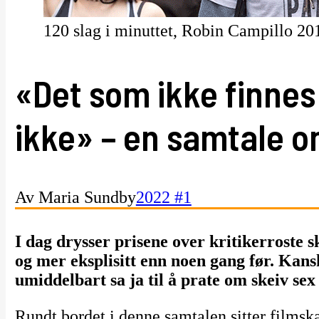
120 slag i minuttet, Robin Campillo 20
«Det som ikke finnes 
ikke» – en samtale o
Av Maria Sundby
2022 #1
I dag drysser prisene over kritikerroste sk
og mer eksplisitt enn noen gang før. Kans
umiddelbart sa ja til å prate om skeiv se
Rundt bordet i denne samtalen sitter filmsk