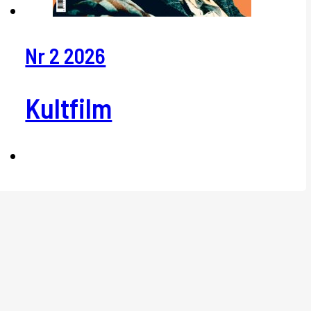
Nr 2 2026
Kultfilm