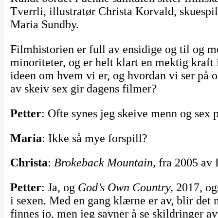
Tverrli, illustratør Christa Korvald, skuesp
Maria Sundby.
Filmhistorien er full av ensidige og til og
minoriteter, og er helt klart en mektig kraf
ideen om hvem vi er, og hvordan vi ser på o
av skeiv sex gir dagens filmer?
Petter
: Ofte synes jeg skeive menn og sex p
Maria
: Ikke så mye forspill?
Christa
:
Brokeback Mountain,
fra 2005 av 
Petter
: Ja, og
God’s Own Country,
2017, og
i sexen. Med en gang klærne er av, blir det n
finnes jo, men jeg savner å se skildringer