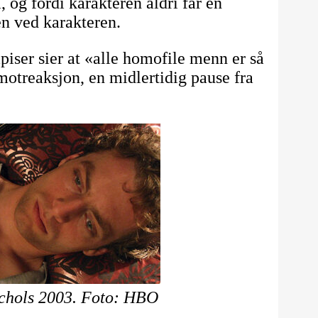
 og fordi karakteren aldri får en
en ved karakteren.
mpiser sier at «alle homofile menn er så
motreaksjon, en midlertidig pause fra
ichols 2003. Foto: HBO