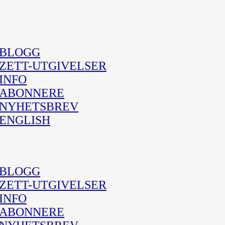
BLOGG
ZETT-UTGIVELSER
INFO
ABONNERE
NYHETSBREV
ENGLISH
BLOGG
ZETT-UTGIVELSER
INFO
ABONNERE