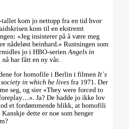
tallet kom jo nettopp fra en tid hvor
 aidskrisen kom til en ekstremt
ngen: «Jeg insisterer på å være meg
ære nådeløst beinhard.» Rustningen som
formidles jo i HBO-serien
Angels in
nå har fått en ny vår.
dene for homofile i Berlin i filmen
It´s
society in which he lives
fra 1971. Der
me seg, og sier «They were forced to
a foreplay…». Ja? De hadde jo ikke lov
stod et fordømmende blikk, at homofili
ex. Kanskje dette er noe som henger
lm?