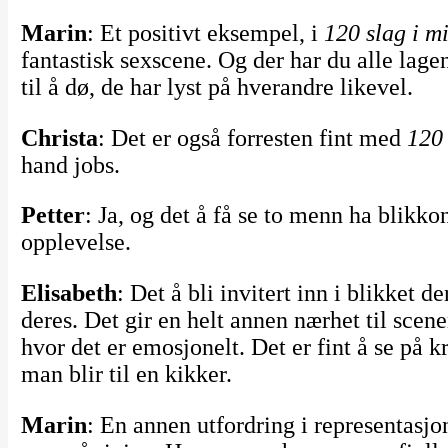
Marin
: Et positivt eksempel, i
120 slag i m
fantastisk sexscene. Og der har du alle lagen
til å dø, de har lyst på hverandre likevel.
Christa
: Det er også forresten fint med
120 
hand jobs.
Petter
: Ja, og det å få se to menn ha blikko
opplevelse.
Elisabeth
: Det å bli invitert inn i blikket d
deres. Det gir en helt annen nærhet til scen
hvor det er emosjonelt. Det er fint å se på 
man blir til en kikker.
Marin
: En annen utfordring i representasj