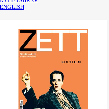
NYHETSBREV
ENGLISH