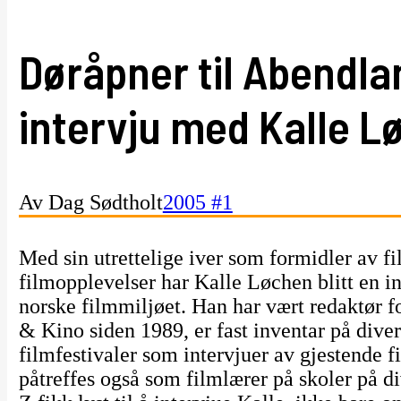
Døråpner til Abendla
intervju med Kalle L
Av Dag Sødtholt
2005 #1
Med sin utrettelige iver som formidler av f
filmopplevelser har Kalle Løchen blitt en ins
norske filmmiljøet. Han har vært redaktør fo
& Kino siden 1989, er fast inventar på dive
filmfestivaler som intervjuer av gjestende f
påtreffes også som filmlærer på skoler på di