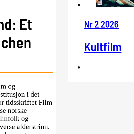
nd: Et
Nr 2 2026
øchen
Kultfilm
ilm og
titusjon i det
r tidsskriftet Film
rse norske
ilmfolk og
verse alderstrinn.