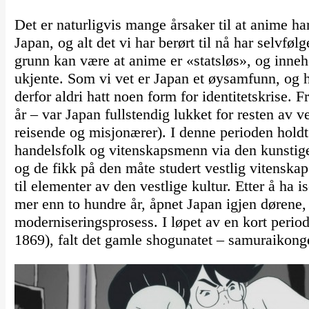
Det er naturligvis mange årsaker til at anime ha
Japan, og alt det vi har berørt til nå har selvf
grunn kan være at anime er «statsløs», og inneh
ukjente. Som vi vet er Japan et øysamfunn, og ha
derfor aldri hatt noen form for identitetskrise. 
år – var Japan fullstendig lukket for resten av v
reisende og misjonærer). I denne perioden hold
handelsfolk og vitenskapsmenn via den kunstige
og de fikk på den måte studert vestlig vitensk
til elementer av den vestlige kultur. Etter å ha
mer enn to hundre år, åpnet Japan igjen dørene,
moderniseringsprosess. I løpet av en kort perio
1869), falt det gamle shogunatet – samuraikong