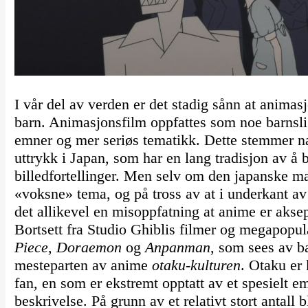
I vår del av verden er det stadig sånn at animas
barn. Animasjonsfilm oppfattes som noe barnsli
emner og mer seriøs tematikk. Dette stemmer nat
uttrykk i Japan, som har en lang tradisjon av å 
billedfortellinger. Men selv om den japanske 
«voksne» tema, og på tross av at i underkant av
det allikevel en misoppfatning at anime er akse
Bortsett fra Studio Ghiblis filmer og megapopu
Piece
,
Doraemon
og
Anpanman
, som sees av ba
mesteparten av anime
otaku-kulturen
. Otaku er 
fan, en som er ekstremt opptatt av et spesielt e
beskrivelse. På grunn av et relativt stort antal