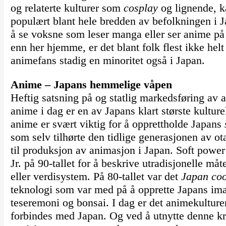
og relaterte kulturer som
cosplay
og lignende, k
populært blant hele bredden av befolkningen i 
å se voksne som leser manga eller ser anime på
enn her hjemme, er det blant folk flest ikke hel
animefans stadig en minoritet også i Japan.
Anime – Japans hemmelige våpen
Heftig satsning på og statlig markedsføring av 
anime i dag er en av Japans klart største kulturel
anime er svært viktig for å opprettholde Japans
som selv tilhørte den tidlige generasjonen av ot
til produksjon av animasjon i Japan. Soft power
Jr. på 90-tallet for å beskrive utradisjonelle må
eller verdisystem. På 80-tallet var det
Japan coo
teknologi som var med på å opprette Japans ima
teseremoni og bonsai. I dag er det animekulture
forbindes med Japan. Og ved å utnytte denne kra