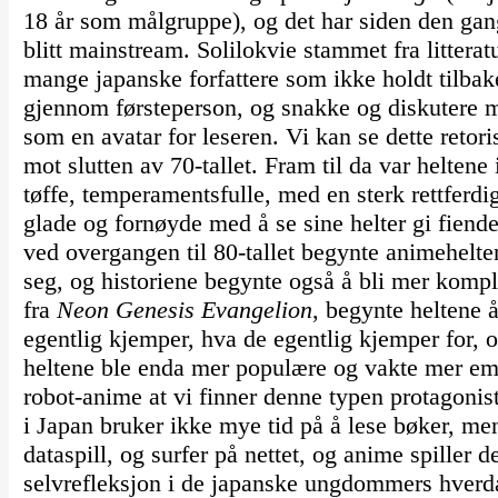
18 år som målgruppe), og det har siden den gang 
blitt mainstream. Solilokvie stammet fra litterat
mange japanske forfattere som ikke holdt tilbak
gjennom førsteperson, og snakke og diskutere med
som en avatar for leseren. Vi kan se dette retor
mot slutten av 70-tallet. Fram til da var helten
tøffe, temperamentsfulle, med en sterk rettferd
glade og fornøyde med å se sine helter gi fiende
ved overgangen til 80-tallet begynte animehelte
seg, og historiene begynte også å bli mer komp
fra
Neon Genesis Evangelion
, begynte heltene 
egentlig kjemper, hva de egentlig kjemper for, om
heltene ble enda mer populære og vakte mer empa
robot-anime at vi finner denne typen protagonis
i Japan bruker ikke mye tid på å lese bøker, me
dataspill, og surfer på nettet, og anime spiller de
selvrefleksjon i de japanske ungdommers hverd