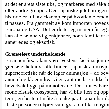
at det er årets siste uke, og markeres med såkal
eller andre grupper. Den japanske julefeiringen
historie er full av eksempler på hvordan element
tilpasses. Fra gammelt av kom importen hovedsa
Europa og USA. Det er dette jeg mener når jeg s
kan alle se noe vi gjenkjenner, noen familiære 
annerledes og eksotisk.
Grenseløst underholdende
En annen årsak kan være Vestens fascinasjon over
grenseløsheten vi ofte finner i japansk animasj
superteoretiske når de lager animasjon – de beve
annen logikk enn hva vi er vant med. En ikke-log
hovedsak bygd på monoteisme. Det finnes bare e
monoteistisk trossystem, har vi blitt lært og op
teori, en bestemt måte å tenke på. I Japan har de
fleste personer tilhører vanligvis to ulike reli