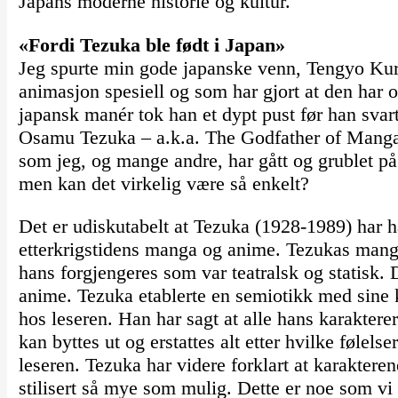
Japans moderne historie og kultur.
«Fordi Tezuka ble født i Japan»
Jeg spurte min gode japanske venn, Tengyo Kur
animasjon spesiell og som har gjort at den har 
japansk manér tok han et dypt pust før han svar
Osamu Tezuka – a.k.a. The Godfather of Manga. 
som jeg, og mange andre, har gått og grublet på
men kan det virkelig være så enkelt?
Det er udiskutabelt at Tezuka (1928-1989) har h
etterkrigstidens manga og anime. Tezukas manga
hans forgjengeres som var teatralsk og statisk. De
anime. Tezuka etablerte en semiotikk med sine
hos leseren. Han har sagt at alle hans karakterer
kan byttes ut og erstattes alt etter hvilke følelse
leseren. Tezuka har videre forklart at karakteren
stilisert så mye som mulig. Dette er noe som vi 