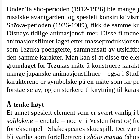
Under Taishō-perioden (1912-1926) ble mange j
russiske avantgarden, og spesielt konstruktivism
Shōwa-perioden (1926-1989), fikk de samme kun
Disneys tidlige animasjonsfilmer. Disse filmen
animasjonsfilmer laget etter masseproduksjonsm
som Tezuka poengterte, sammensatt av utskiftbar
den samme karakter. Man kan si at disse tre el
grunnlaget for Tezukas måte å konstruere karakt
mange japanske animasjonsfilmer – også i Studio
karakterene er symbolske på en måte som lar pub
forståelse av, og en sterkere tilknytning til kara
Å tenke høyt
Et annet spesielt element som er svært vanlig 
solilokvie
– enetale – noe vi i Vesten først og f
for eksempel i Shakespeares skuespill. Det var ti
bli vanlig som fortellergrep i
shōjo manga
(shōj