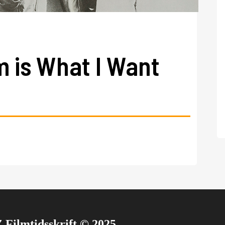
 is What I Want
 Filmtidsskrift © 2025