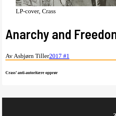
LP-cover, Crass
Anarchy and Freedom
Av Asbjørn Tiller
2017 #1
Crass’ anti-autoritære opprør
Z