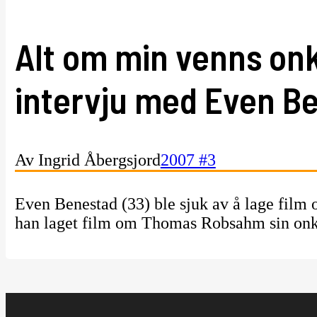
Alt om min venns onk
intervju med Even B
Av Ingrid Åbergsjord
2007 #3
Even Benestad (33) ble sjuk av å lage film 
han laget film om Thomas Robsahm sin onk