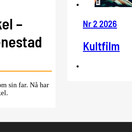
el –
Nr 2 2026
enestad
Kultfilm
om sin far. Nå har
el.