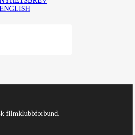
NYHETSBREV
ENGLISH
rsk filmklubbforbund.