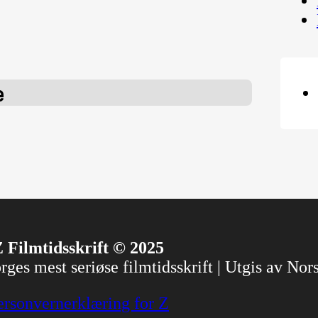
e
 Filmtidsskrift © 2025
ges mest seriøse filmtidsskrift | Utgis av No
ersonvernerklæring for Z