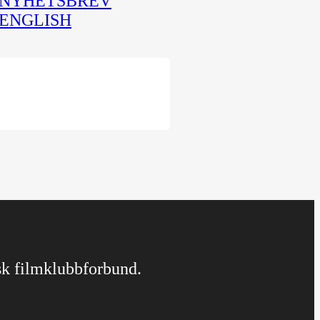
NYHETSBREV
ENGLISH
rsk filmklubbforbund.