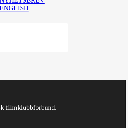
NYHETSBREV
ENGLISH
rsk filmklubbforbund.