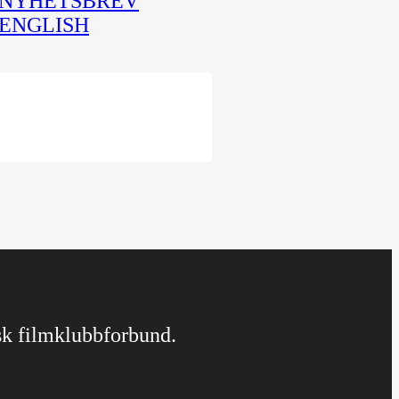
NYHETSBREV
ENGLISH
rsk filmklubbforbund.