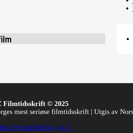
film
 Filmtidsskrift © 2025
ges mest seriøse filmtidsskrift | Utgis av No
ersonvernerklæring for Z