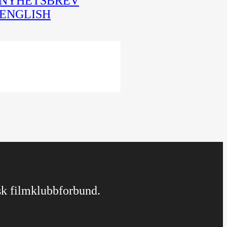
NYHETSBREV
ENGLISH
rsk filmklubbforbund.