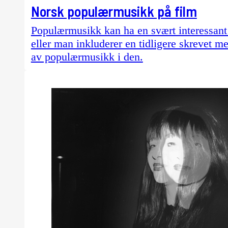
Norsk populærmusikk på film
Populærmusikk kan ha en svært interessant s
eller man inkluderer en tidligere skrevet m
av populærmusikk i den.