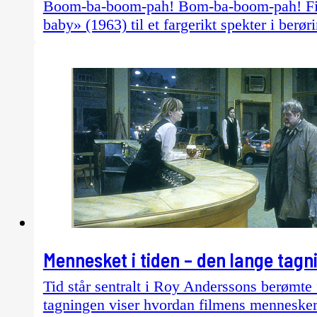
Boom-ba-boom-pah! Bom-ba-boom-pah! Film
baby» (1963) til et fargerikt spekter i berør
Mennesket i tiden – den lange tagn
Tid står sentralt i Roy Anderssons berømte 
tagningen viser hvordan filmens mennesker 