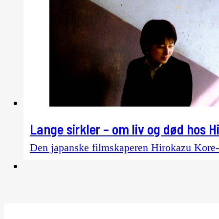
Lange sirkler – om liv og død hos 
Den japanske filmskaperen Hirokazu Kore-ed