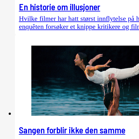
En historie om illusjoner
Hvilke filmer har hatt størst innflytelse på 
enquêten forsøker et knippe kritikere og fi
Sangen forblir ikke den samme