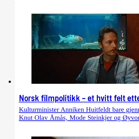
Norsk filmpolitikk – et hvitt felt et
Kulturminister Anniken Huitfeldt bare gjenn
Knut Olav Åmås, Mode Steinkjer og Øyvor 