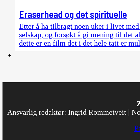
Eraserhead og det spirituelle
Etter å ha tilbragt noen uker i livet m
selskap, og forsøkt å gi mening til det 
dette er en film det i det hele tatt er muli
Z
Ansvarlig redaktør: Ingrid Rommetveit | Nor
P