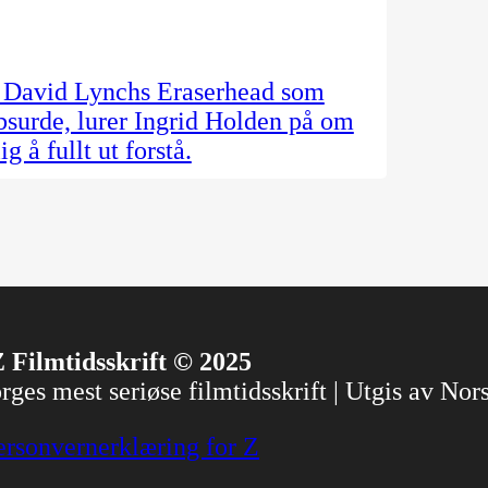
ed David Lynchs Eraserhead som
absurde, lurer Ingrid Holden på om
g å fullt ut forstå.
 Filmtidsskrift © 2025
ges mest seriøse filmtidsskrift | Utgis av No
ersonvernerklæring for Z