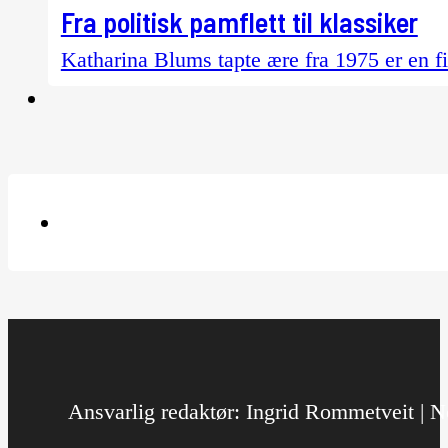
Fra politisk pamflett til klassiker
Katharina Blums tapte ære fra 1975 er en f
Ansvarlig redaktør: Ingrid Rommetveit | No