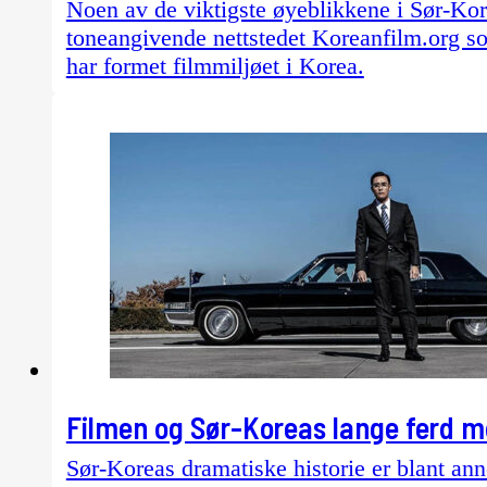
Noen av de viktigste øyeblikkene i Sør-Korea
toneangivende nettstedet Koreanfilm.org som
har formet filmmiljøet i Korea.
Filmen og Sør-Koreas lange ferd m
Sør-Koreas dramatiske historie er blant ann