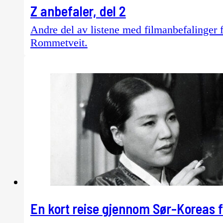
Z anbefaler, del 2
Andre del av listene med filmanbefalinger 
Rommetveit.
En kort reise gjennom Sør-Koreas f