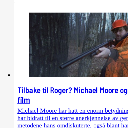
Tilbake til Roger? Michael Moore 
film
Michael Moore har hatt en enorm betydning
har bidratt til en større anerkjennelse av g
metodene hans omdiskuterte, også blant han