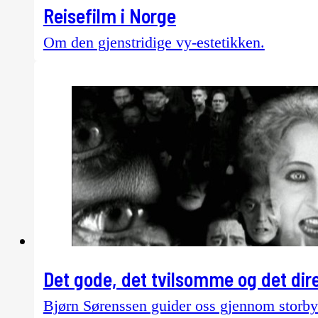
Reisefilm i Norge
Om den gjenstridige vy-estetikken.
Det gode, det tvilsomme og det dire
Bjørn Sørenssen guider oss gjennom storbyar