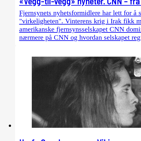
«Vegg-til-vegg» nyheter. CNN – fra s
Fjernsynets nyhetsformidlere har lett for å
"virkeligheten". Vinterens krig i Irak fikk 
amerikanske fjernsynsselskapet CNN domine
nærmere på CNN og hvordan selskapet regi