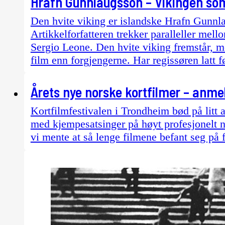
Hrafn Gunnlaugsson – Vikingen so
Den hvite viking er islandske Hrafn Gunnlau
Artikkelforfatteren trekker paralleller me
Sergio Leone. Den hvite viking fremstår, m
film enn forgjengerne. Har regissøren latt 
Årets nye norske kortfilmer – anme
Kortfilmfestivalen i Trondheim bød på litt 
med kjempesatsinger på høyt profesjonelt n
vi mente at så lenge filmene befant seg på f