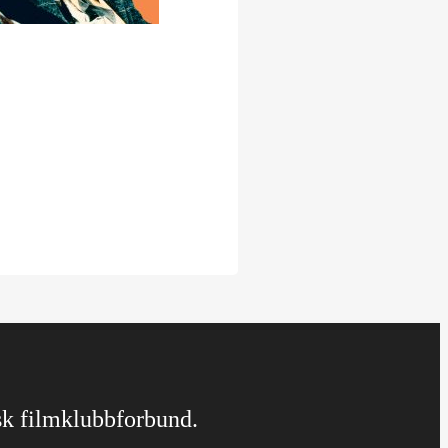
rsk filmklubbforbund.