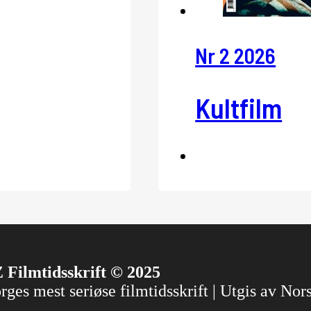
Nr 2 2026
Kultfilm
 Filmtidsskrift © 2025
ges mest seriøse filmtidsskrift | Utgis av No