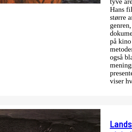
tyve år
Hans fil
større 
genren, 
dokumen
på kino
metoden
også bl
menings
present
viser 
Lands