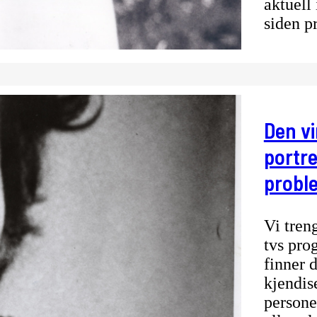
aktuell
siden p
Den vi
portr
probl
Vi treng
tvs pro
finner 
kjendise
personer