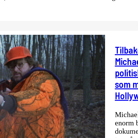
Tilbak
Micha
polit
som m
Holly
Michael
enorm b
dokumen