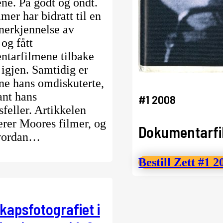
ene. På godt og ondt.
mer har bidratt til en
anerkjennelse av
og fått
tarfilmene tilbake
 igjen. Samtidig er
e hans omdiskuterte,
ant hans
#1 2008
feller. Artikkelen
erer Moores filmer, og
Dokumentarfi
hvordan…
Bestill Zett #1 2
kapsfotografiet i