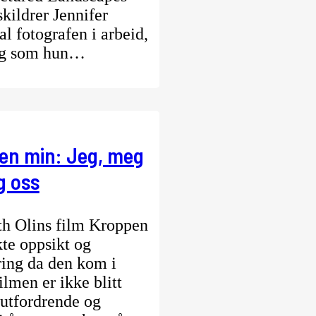
skildrer Jennifer
l fotografen i arbeid,
ig som hun…
en min: Jeg, meg
g oss
h Olins film Kroppen
te oppsikt og
ring da den kom i
ilmen er ikke blitt
utfordrende og