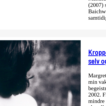
(2007) 
Baichwa
samtid
Kropp
selv o
Margret
min vak
begeist
2002. F
mindre 