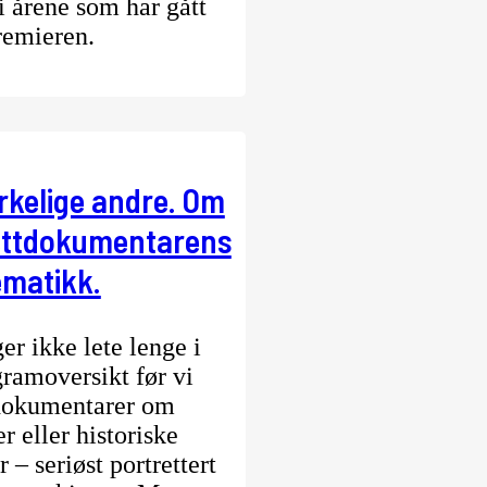
 i årene som har gått
remieren.
rkelige andre. Om
ettdokumentarens
ematikk.
er ikke lete lenge i
gramoversikt før vi
dokumentarer om
r eller historiske
 – seriøst portrettert