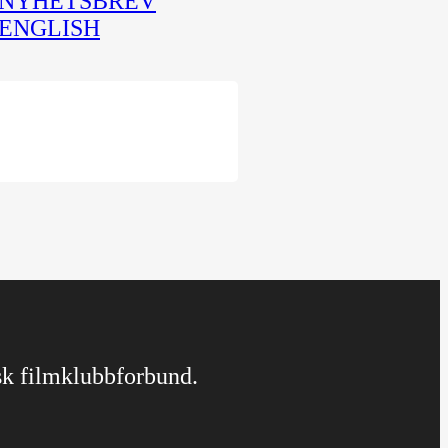
NYHETSBREV
ENGLISH
rsk filmklubbforbund.