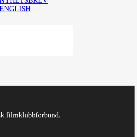
NYHETSBREV
ENGLISH
rsk filmklubbforbund.