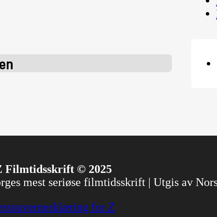
en
 Filmtidsskrift © 2025
ges mest seriøse filmtidsskrift | Utgis av No
ersonvernerklæring for Z