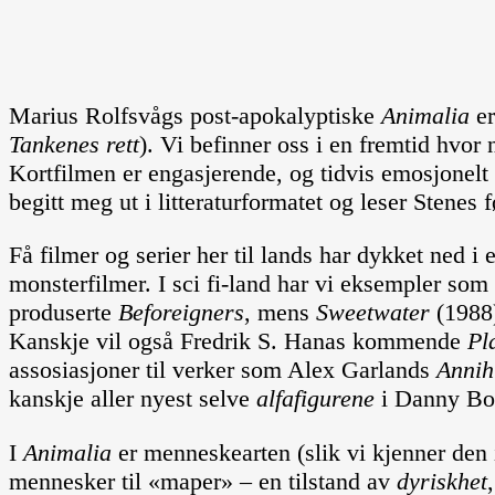
Marius Rolfsvågs post-apokalyptiske
Animalia
er
Tankenes rett
). Vi befinner oss i en fremtid hvor
Kortfilmen er engasjerende, og tidvis emosjonelt f
begitt meg ut i litteraturformatet og leser Stenes
Få filmer og serier her til lands har dykket ned i
monsterfilmer. I sci fi-land har vi eksempler so
produserte
Beforeigners
, mens
Sweetwater
(1988)
Kanskje vil også Fredrik S. Hanas kommende
Pl
assosiasjoner til verker som Alex Garlands
Annih
kanskje aller nyest selve
alfafigurene
i Danny Boy
I
Animalia
er menneskearten (slik vi kjenner den i
mennesker til «maper» – en tilstand av
dyriskhet