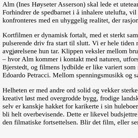
Alm (Ines Høyseter Asserson) skal lede et utete
Forhindrer de spedbarnet i å inhalere utelufta, vi
konfronteres med en uhyggelig realitet, der rasjo
Kortfilmen er dynamisk fortalt, med et sterkt sams
pulserende driv fra start til slutt. Vi er hele tid
avgjørelsene hun tar. Klippen veksler mellom bru
– hvor Alm kommer i kontakt med naturen, utforsk
Bjerstedt, og filmens lydbilde er like variert so
Edoardo Petracci. Mellom spenningsmusikk og sak
Helheten er med andre ord solid og vekker sterke
kreativt løst med overgrodde bygg, frodige landsk
selv er kanskje hakket for karikerte i sin huleboe
bli helt overbevisende. Dette er likevel budsjettre
den filmatiske fortsettelsen. Blir det film, eller se