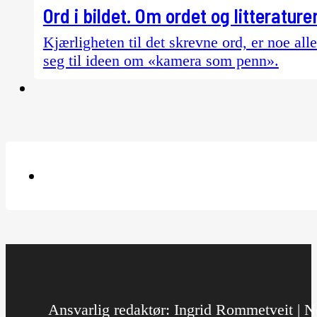
Ord i bildet. Om ordet og litterature
Kjærligheten til det skrevne ord, er noe alle
seg til ideen om «kamera som penn».
Ansvarlig redaktør: Ingrid Rommetveit | No