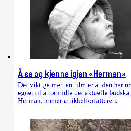
Å se og kjenne igjen «Herman»
Det viktige med en film er at den har n
egnet til å formidle det aktuelle budsk
Herman, mener artikkelforfatteren.