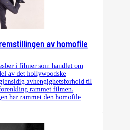
emstillingen av homofile
esber i filmer som handlet om
del av det hollywoodske
gjensidig avhengighetsforhold til
forenkling rammet filmen.
gen har rammet den homofile