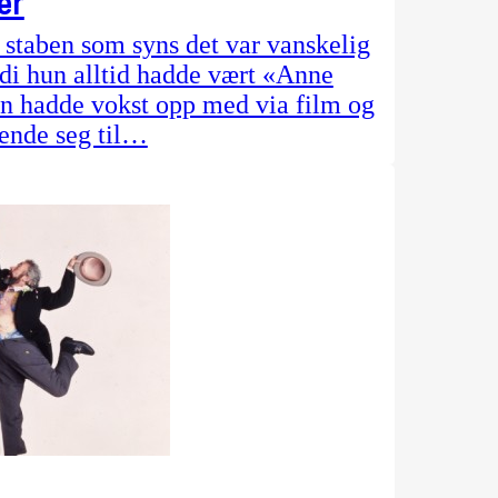
er
i staben som syns det var vanskelig
rdi hun alltid hadde vært «Anne
an hadde vokst opp med via film og
vende seg til…