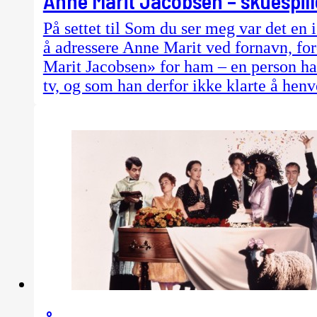
Anne Marit Jacobsen – skuespill
På settet til Som du ser meg var det en 
å adressere Anne Marit ved fornavn, fo
Marit Jacobsen» for ham – en person h
tv, og som han derfor ikke klarte å hen