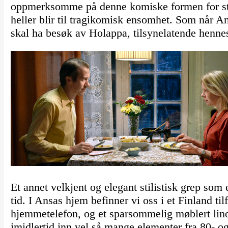
oppmerksomme på denne komiske formen for stil
heller blir til tragikomisk ensomhet. Som når Ans
skal ha besøk av Holappa, tilsynelatende hennes
Et annet velkjent og elegant stilistisk grep so
tid. I Ansas hjem befinner vi oss i et Finland ti
hjemmetelefon, og et sparsommelig møblert lin
imidlertid inn vel så mange elementer fra 80- o