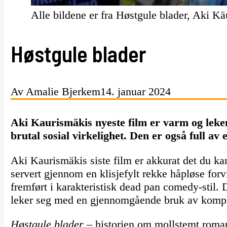
Alle bildene er fra Høstgule blader, Aki K
Høstgule blader
Av Amalie Bjerkem
14. januar 2024
Aki Kaurismäkis nyeste film er varm og leken
brutal sosial virkelighet. Den er også full av e
Aki Kaurismäkis siste film er akkurat det du kan
servert gjennom en klisjefylt rekke håpløse forv
fremført i karakteristisk dead pan comedy-stil. D
leker seg med en gjennomgående bruk av komplem
Høstgule blader
– historien om mollstemt roman