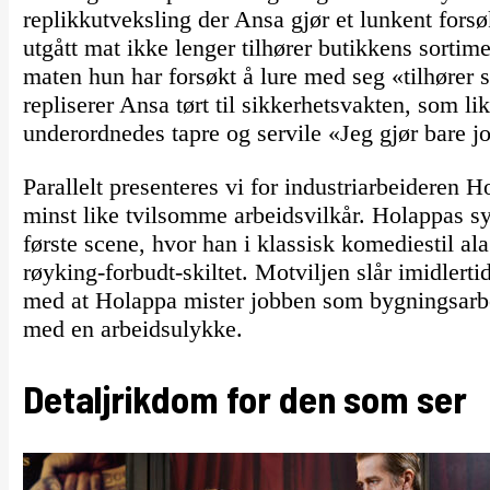
replikkutveksling der Ansa gjør et lunkent forsø
utgått mat ikke lenger tilhører butikkens sortim
maten hun har forsøkt å lure med seg «tilhører 
repliserer Ansa tørt til sikkerhetsvakten, som li
underordnedes tapre og servile «Jeg gjør bare 
Parallelt presenteres vi for industriarbeideren
minst like tvilsomme arbeidsvilkår. Holappas sy
første scene, hvor han i klassisk komediestil al
røyking-forbudt-skiltet. Motviljen slår imidlertid
med at Holappa mister jobben som bygningsarbeid
med en arbeidsulykke.
Detaljrikdom for den som ser