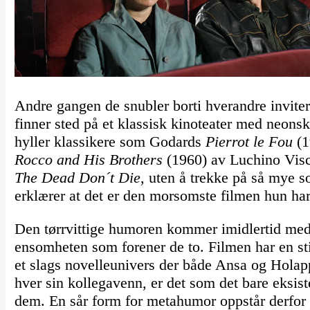
Andre gangen de snubler borti hverandre invit
finner sted på et klassisk kinoteater med neonsk
hyller klassikere som Godards
Pierrot le Fou
(1
Rocco and His Brothers
(1960) av Luchino Visco
The Dead Don´t Die
, uten å trekke på så mye 
erklærer at det er den morsomste filmen hun har 
Den tørrvittige humoren kommer imidlertid med
ensomheten som forener de to. Filmen har en stil
et slags novelleunivers der både Ansa og Holappa
hver sin kollegavenn, er det som det bare eksist
dem. En sår form for metahumor oppstår derfor i