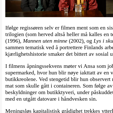
Ifølge regissøren selv er filmen ment som en sis
trilogien (som herved altså heller må kalles en 
(1996),
Mannen uten minne
(2002), og
Lys i sk
sammen tematisk ved å portrettere Finlands arbe
kjærlighetshistorie smaker det bittert av sosial u
I filmens åpningssekvens møter vi Ansa som job
supermarked, hvor hun blir nøye iakttatt av en v
butikkreolene. Ved stengetid blir hun observert
mat som skulle gått i containeren. Som følge av
beskyldninger om butikktyveri, under påskuddet a
med en utgått datovare i håndvesken sin.
Meningsløs kapitalistisk grådighet trekkes ytterl