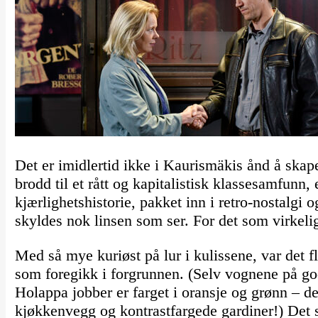
Det er imidlertid ikke i Kaurismäkis ånd å skape
brodd til et rått og kapitalistisk klassesamfunn, 
kjærlighetshistorie, pakket inn i retro-nostalgi 
skyldes nok linsen som ser. For det som virkel
Med så mye kuriøst på lur i kulissene, var det f
som foregikk i forgrunnen. (Selv vognene på go
Holappa jobber er farget i oransje og grønn – 
kjøkkenvegg og kontrastfargede gardiner!) Det s