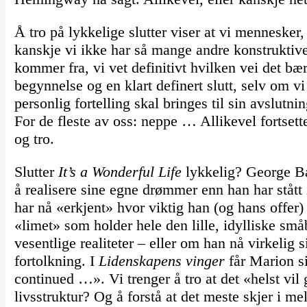
Å tro på lykkelige slutter viser at vi mennesker,
kanskje vi ikke har så mange andre konstruktive
kommer fra, vi vet definitivt hvilken vei det bære
begynnelse og en klart definert slutt, selv om vi
personlig fortelling skal bringes til sin avslutni
For de fleste av oss: neppe … Allikevel fortsette
og tro.
Slutter
It’s a Wonderful Life
lykkelig? George Bai
å realisere sine egne drømmer enn han har stått i 
har nå «erkjent» hvor viktig han (og hans offer
«limet» som holder hele den lille, idylliske s
vesentlige realiteter – eller om han nå virkelig sit
fortolkning. I
Lidenskapens vinger
får Marion si
continued …». Vi trenger å tro at det «helst vil
livsstruktur? Og å forstå at det meste skjer i me