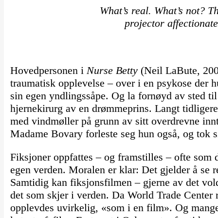
What’s real. What’s not? T
projector affectionate
Hovedpersonen i
Nurse Betty
(Neil LaBute, 200
traumatisk opplevelse – over i en psykose der 
sin egen yndlingssåpe. Og la fornøyd av sted ti
hjernekirurg av en drømmeprins. Langt tidligere
med vindmøller på grunn av sitt overdrevne innta
Madame Bovary forleste seg hun også, og tok s
Fiksjoner oppfattes – og framstilles – ofte som d
egen verden. Moralen er klar: Det gjelder å se r
Samtidig kan fiksjonsfilmen – gjerne av det vold
det som skjer i verden. Da World Trade Center r
opplevdes uvirkelig, «som i en film». Og mange a