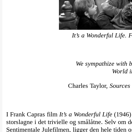
It’s a Wonderful Life.
We sympathize with b
World i
Charles Taylor,
Sources 
I Frank Capras film
It’s a Wonderful Life
(1946) 
storslagne i det trivielle og smålåtne. Selv om
Sentimentale Julefilmen, ligger den hele tiden o