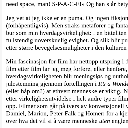
need space, man! S-P-A-C-E!» Og han slår bety
Jeg vet at jeg ikke er en puma. Og ingen fiksjons
(forhåpentligvis). Men straks metaforer og fanta
bur som min hverdagsvirkelighet: i en bitteliten n
fullstendig uoverskuelig evighet. Og slik blir p
etter større bevegelsesmuligheter i den kulturen 
Min fascinasjon for film har nettopp utspring 
film etter film lar jeg meg forføre, eller henføre,
hverdagsvirkeligheten blir meningsløs og uuthol
julestemning gjennom fortellingen i
It’s a Wonde
(eller håp om?) at ethvert menneske er viktig. N
etter virkelighetsutvidelse i helt andre typer fi
opp. Filmer som går på tvers av konvensjonell 
Damiel, Marion, Peter Falk og Homer: for å kj
over hva det vil si å være menneske
uten
englen