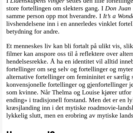
I
Lidenskapens vinger
settes den lille fortellin
store fortellingen om slekters gang. I
Don Juan
samme person opp mot hverandre. I
It’s a Wond
livshendelsene inn i en annerledes vinklet fortel
betydning for andre.
Et menneskes liv kan bli fortalt på ulikt vis, slik
filmer kan anspore oss til å reflektere over alt
hendelsesrekke. Å ha en identitet vil alltid inne
fortellinger om seg selv og fortellinger og myte
alternative fortellinger om femininitet er særlig
konvensjonelle fortellinger og gjenfortellinger 
som kvinne. Når Thelma og Louise kjører utfor s
ending» i tradisjonell forstand. Men det er en ly
kræsjlanding inn i det mytiske roadmovie-landsk
lykkelig slutt, men en erobring av mytiske land