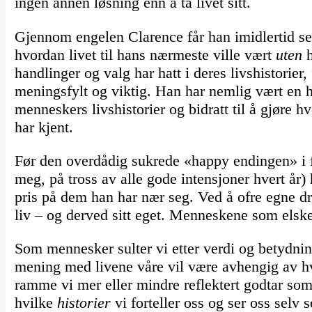
ingen annen løsning enn å ta livet sitt.
Gjennom engelen Clarence får han imidlertid se e
hvordan livet til hans nærmeste ville vært
uten
handlinger og valg har hatt i deres livshistorier,
meningsfylt og viktig. Han har nemlig vært en h
menneskers livshistorier og bidratt til å gjøre 
har kjent.
Før den overdådig sukrede «happy endingen» i f
meg, på tross av alle gode intensjoner hvert år) 
pris på dem han har nær seg. Ved å ofre egne dr
liv – og derved sitt eget. Menneskene som elsk
Som mennesker sulter vi etter verdi og betydni
mening med livene våre vil være avhengig av hvi
ramme vi mer eller mindre reflektert godtar so
hvilke
historier
vi forteller oss og ser oss selv 