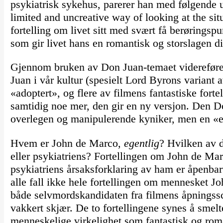
psykiatrisk sykehus, parerer han med følgende u
limited and uncreative way of looking at the sit
fortelling om livet sitt med svært få berøringspu
som gir livet hans en romantisk og storslagen d
Gjennom bruken av Don Juan-temaet viderefører
Juan i vår kultur (spesielt Lord Byrons variant
«adoptert», og flere av filmens fantastiske forte
samtidig noe mer, den gir en ny versjon. Den D
overlegen og manipulerende kyniker, men en «e
Hvem er John de Marco,
egentlig
? Hvilken av d
eller psykiatriens? Fortellingen om John de Ma
psykiatriens årsaksforklaring av ham er åpenbart 
alle fall ikke hele fortellingen om mennesket J
både selvmordskandidaten fra filmens åpningssce
vakkert skjær. De to fortellingene synes å smel
menneskelige virkelighet som fantastisk og rom