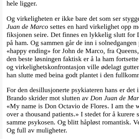
hele ligger.
Og virkeligheten er ikke bare det som ser stygges
Juan de Marco
settes en hard virkelighet opp mo
fiksjonen seire. Det finnes en lykkelig slutt fo
på ham. Og sammen går de inn i solnedgangen 
«happy ending» for John de Marco, fra Queens, i
den beste løsningen faktisk er å la ham fortsette
og virkelighetskonfrontasjon ville ødelagt gutten
han slutte med beina godt plantet i den fullkom
For den desillusjonerte psykiateren hans er det
Brando skrider mot slutten av
Don Juan de Mar
«My name is Don Octavio de Flores. I am the wor
over a thousand patients.» I stedet for å kurere s
samme psykosen. Og blitt håpløst romantisk. Ver
Og full av muligheter.