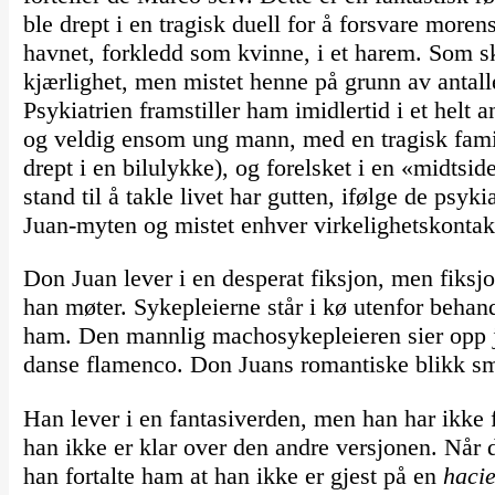
ble drept i en tragisk duell for å forsvare more
havnet, forkledd som kvinne, i et harem. Som sk
kjærlighet, men mistet henne på grunn av antalle
Psykiatrien framstiller ham imidlertid i et helt 
og veldig ensom ung mann, med en tragisk fami
drept i en bilulykke), og forelsket i en «midtsid
stand til å takle livet har gutten, ifølge de psy
Juan-myten og mistet enhver virkelighetskontak
Don Juan lever i en desperat fiksjon, men fiksj
han møter. Sykepleierne står i kø utenfor behan
ham. Den mannlig machosykepleieren sier opp jo
danse flamenco. Don Juans romantiske blikk smi
Han lever i en fantasiverden, men han har ikke fl
han ikke er klar over den andre versjonen. Når d
han fortalte ham at han ikke er gjest på en
haci