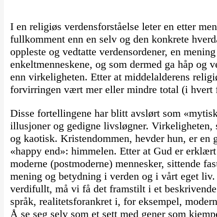
I en religiøs verdensforståelse leter en etter m
fullkomment enn en selv og den konkrete hverdage
oppleste og vedtatte verdensordener, en menin
enkeltmenneskene, og som dermed ga håp og verd
enn virkeligheten. Etter at middelalderens relig
forvirringen vært mer eller mindre total (i hvert f
Disse fortellingene har blitt avslørt som «myti
illusjoner og gedigne livsløgner. Virkeligheten,
og kaotisk. Kristendommen, hevder hun, er en g
«happy end»: himmelen. Etter at Gud er erklært
moderne (postmoderne) mennesker, sittende fast 
mening og betydning i verden og i vårt eget liv.
verdifullt, må vi få det framstilt i et beskrivend
språk, realitetsforankret i, for eksempel, moder
Å se seg selv som et sett med gener som kjempe