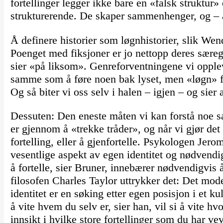
fortellinger legger ikke bare en «falsk struktur»
strukturerende. De skaper sammenhenger, og – 
Å definere historier som løgnhistorier, slik Wend
Poenget med fiksjoner er jo nettopp deres sære
sier «på liksom». Genreforventningene vi opple
samme som å føre noen bak lyset, men «løgn» fø
Og så biter vi oss selv i halen – igjen – og sier a
Dessuten: Den eneste måten vi kan forstå noe
er gjennom å «trekke tråder», og når vi gjør det
fortelling, eller å gjenfortelle. Psykologen Jero
vesentlige aspekt av egen identitet og nødvendi
å fortelle, sier Bruner, innebærer nødvendigvis 
filosofen Charles Taylor uttrykker det: Det mod
identitet er en søking etter egen posisjon i et k
å vite hvem du selv er, sier han, vil si å vite hv
innsikt i hvilke store fortellinger som du har ve