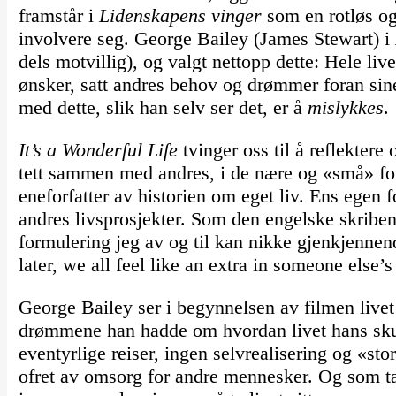
framstår i
Lidenskapens vinger
som en rotløs o
involvere seg. George Bailey (James Stewart) i
dels motvillig), og valgt nettopp dette: Hele liv
ønsker, satt andres behov og drømmer foran sin
med dette, slik han selv ser det, er å
mislykkes
.
It’s a Wonderful Life
tvinger oss til å reflektere
tett sammen med andres, i de nære og «små» for
eneforfatter av historien om eget liv. Ens egen f
andres livsprosjekter. Som den engelske skribe
formulering jeg av og til kan nikke gjenkjennen
later, we all feel like an extra in someone else’s
George Bailey ser i begynnelsen av filmen livet 
drømmene han hadde om hvordan livet hans skulle
eventyrlige reiser, ingen selvrealisering og «st
ofret av omsorg for andre mennesker. Og som ta