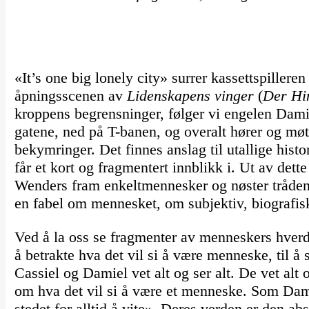
«It’s one big lonely city» surrer kassettspilleren
åpningsscenen av
Lidenskapens vinger
(
Der Hi
kroppens begrensninger, følger vi engelen Damiel
gatene, ned på T-banen, og overalt hører og mø
bekymringer. Det finnes anslag til utallige histo
får et kort og fragmentert innblikk i. Ut av det
Wenders fram enkeltmennesker og nøster tråden
en fabel om mennesket, om subjektiv, biografisk 
Ved å la oss se fragmenter av menneskers hverdag
å betrakte hva det vil si å være menneske, til å 
Cassiel og Damiel vet alt og ser alt. De vet al
om hva det vil si å være et menneske. Som Dami
stedet for alltid å vite». Deres verden er den abs