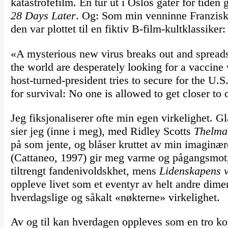
katastrofefilm. En tur ut i Oslos gater for tiden
28 Days Later
. Og: Som min venninne Franziska
den var plottet til en fiktiv B-film-kultklassiker:
«A mysterious new virus breaks out and spreads 
the world are desperately looking for a vaccin
host-turned-president tries to secure for the U.
for survival: No one is allowed to get closer t
Jeg fiksjonaliserer ofte min egen virkelighet. 
sier jeg (inne i meg), med Ridley Scotts
Thelma
på som jente, og blåser kruttet av min imaginær
(Cattaneo, 1997) gir meg varme og pågangsmo
tiltrengt fandenivoldskhet, mens
Lidenskapens 
oppleve livet som et eventyr av helt andre dim
hverdagslige og såkalt «nøkterne» virkelighet.
Av og til kan hverdagen oppleves som en tro ko