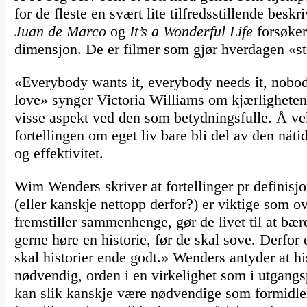
for de fleste en svært lite tilfredsstillende beskr
Juan de Marco
og
It’s a Wonderful Life
forsøker 
dimensjon. De er filmer som gjør hverdagen «st
«Everybody wants it, everybody needs it, nobod
love» synger Victoria Williams om kjærligheten
visse aspekt ved den som betydningsfulle. Å vek
fortellingen om eget liv bare bli del av den nåti
og effektivitet.
Wim Wenders skriver at fortellinger pr definisjo
(eller kanskje nettopp derfor?) er viktige som o
fremstiller sammenhenge, gør de livet til at bær
gerne høre en historie, før de skal sove. Derfor 
skal historier ende godt.» Wenders antyder at hi
nødvendig, orden i en virkelighet som i utgangs
kan slik kanskje være nødvendige som formidler