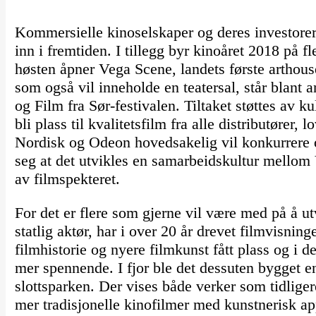
Kommersielle kinoselskaper og deres investorer 
inn i fremtiden. I tillegg byr kinoåret 2018 på 
høsten åpner Vega Scene, landets første arthous
som også vil inneholde en teatersal, står blant 
og Film fra Sør-festivalen. Tiltaket støttes av 
bli plass til kvalitetsfilm fra alle distributører
Nordisk og Odeon hovedsakelig vil konkurrere o
seg at det utvikles en samarbeidskultur mellom
av filmspekteret.
For det er flere som gjerne vil være med på å u
statlig aktør, har i over 20 år drevet filmvisning
filmhistorie og nyere filmkunst fått plass og i de
mer spennende. I fjor ble det dessuten bygget e
slottsparken. Der vises både verker som tidlige
mer tradisjonelle kinofilmer med kunstnerisk app