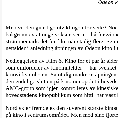
Odeon k
Men vil den gunstige utviklingen fortsette? Noe
bakgrunn av at unge voksne ser ut til å forsvi
strømmemarkedet for film når stadig flere. Se
nettsider i anledning åpningen av Odeon kino i 
Nedleggelsen av Film & Kino for et par år sid
som omfordeler av kinoinntekter – har svekket 
kinovirksomheten. Samtidig markerte åpningen 
den endelige slutten på kinomonopolet i hoved
AMC-group som igjen kontrolleres av kinesisk
hovedstadens kinopublikum som hittil har vært h
Nordisk er fremdeles den suverent største kino
på kino i sentrumsområdet. Men med sine fjorten