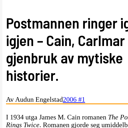
Postmannen ringer i
igjen – Cain, Carlmar
gjenbruk av mytiske
historier.
Av Audun Engelstad
2006 #1
I 1934 utga James M. Cain romanen
The Po
Rings Twice
. Romanen gjorde seg umiddelb