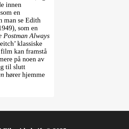
de innen
 som en
n man se Edith
1949), som en
e Postman Always
itch’ klassiske
 film kan framstå
rmere på noen av
til slutt
gn
hører hjemme