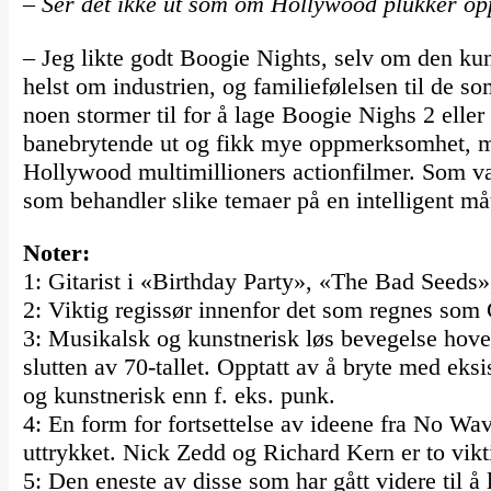
– Ser det ikke ut som om Hollywood plukker op
– Jeg likte godt Boogie Nights, selv om den ku
helst om industrien, og familiefølelsen til de som
noen stormer til for å lage Boogie Nighs 2 elle
banebrytende ut og fikk mye oppmerksomhet, men
Hollywood multimillioners actionfilmer. Som va
som behandler slike temaer på en intelligent må
Noter:
1: Gitarist i «Birthday Party», «The Bad Seeds
2: Viktig regissør innenfor det som regnes som
3: Musikalsk og kunstnerisk løs bevegelse hove
slutten av 70-tallet. Opptatt av å bryte med eks
og kunstnerisk enn f. eks. punk.
4: En form for fortsettelse av ideene fra No Wav
uttrykket. Nick Zedd og Richard Kern er to vikt
5: Den eneste av disse som har gått videre til å 