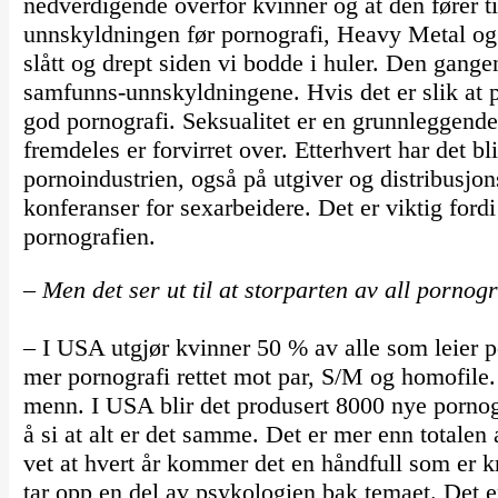
nedverdigende overfor kvinner og at den fører t
unnskyldningen før pornografi, Heavy Metal og 
slått og drept siden vi bodde i huler. Den gang
samfunns-unnskyldningene. Hvis det er slik at po
god pornografi. Seksualitet er en grunnleggend
fremdeles er forvirret over. Etterhvert har det bli
pornoindustrien, også på utgiver og distribusjons
konferanser for sexarbeidere. Det er viktig fordi 
pornografien.
– Men det ser ut til at storparten av all pornog
– I USA utgjør kvinner 50 % av alle som leier po
mer pornografi rettet mot par, S/M og homofile.
menn. I USA blir det produsert 8000 nye pornogr
å si at alt er det samme. Det er mer enn totalen
vet at hvert år kommer det en håndfull som er kre
tar opp en del av psykologien bak temaet. Det