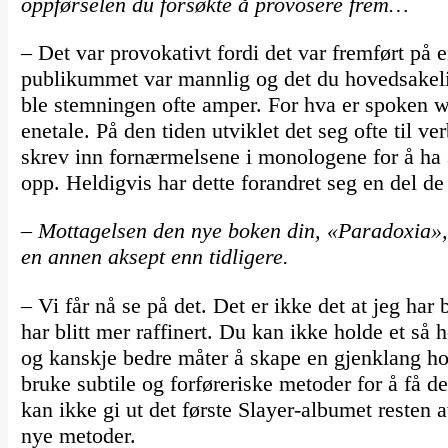
oppførselen du forsøkte å provosere frem…
– Det var provokativt fordi det var fremført på
publikummet var mannlig og det du hovedsakeli
ble stemningen ofte amper. For hva er spoken w
enetale. På den tiden utviklet det seg ofte til 
skrev inn fornærmelsene i monologene for å ha 
opp. Heldigvis har dette forandret seg en del de 
– Mottagelsen den nye boken din, «Paradoxia», 
en annen aksept enn tidligere.
– Vi får nå se på det. Det er ikke det at jeg har bl
har blitt mer raffinert. Du kan ikke holde et så 
og kanskje bedre måter å skape en gjenklang ho
bruke subtile og forføreriske metoder for å få d
kan ikke gi ut det første Slayer-albumet resten 
nye metoder.