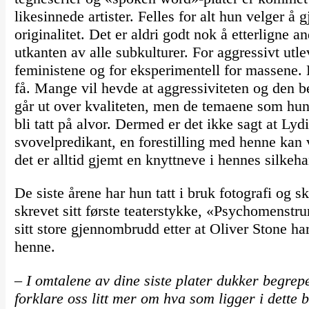
likesinnede artister. Felles for alt hun velger å 
originalitet. Det er aldri godt nok å etterligne a
utkanten av alle subkulturer. For aggressivt utlev
feministene og for eksperimentell for massene. 
få. Mange vil hevde at aggressiviteten og den 
går ut over kvaliteten, men de temaene som hun t
bli tatt på alvor. Dermed er det ikke sagt at Ly
svovelpredikant, en forestilling med henne kan
det er alltid gjemt en knyttneve i hennes silkeha
De siste årene har hun tatt i bruk fotografi og 
skrevet sitt første teaterstykke, «Psychomenstru
sitt store gjennombrudd etter at Oliver Stone h
henne.
– I omtalene av dine siste plater dukker begrep
forklare oss litt mer om hva som ligger i dette 