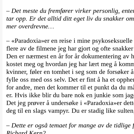
– Det meste du fremfører virker personlig, ente
tar opp. Er det alltid ditt eget liv du snakker o
mer overdrevne…
– «Paradoxia»er en reise i mine psykoseksuelle
flere av de filmene jeg har gjort og ofte snakk
Den er nærmest en år for år dokumentering av 
kostet meg og hvordan jeg har lært meg å kom
kvinner, føler en tomhet i seg som de forsøker 
fylle oss med oss selv. Det er fint å ha et opp
for andre, men det kommer til et punkt da du m
er. Hvis ikke blir du bare nok en junkie som jager
Det jeg prøver å undersøke i «Paradoxia»er dett
deg til en slags vampyr. Du er stadig like sul
– Dette er også temaet for mange av de tidlige fi
Richard Kern2…