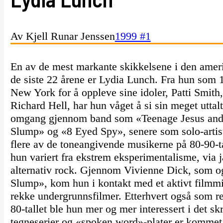
Av Kjell Runar Jenssen
1999 #1
En av de mest markante skikkelsene i den ame
de siste 22 årene er Lydia Lunch. Fra hun som 1
New York for å oppleve sine idoler, Patti Smith
Richard Hell, har hun våget å si sin meget uttalt
omgang gjennom band som «Teenage Jesus and 
Slump» og «8 Eyed Spy», senere som solo-artis
flere av de toneangivende musikerne på 80-90-t
hun variert fra ekstrem eksperimentalisme, via ja
alternativ rock. Gjennom Vivienne Dick, som o
Slump», kom hun i kontakt med et aktivt filmmi
rekke undergrunnsfilmer. Etterhvert også som re
80-tallet ble hun mer og mer interessert i det sk
tegneserier og «spoken word»-plater er kommet 