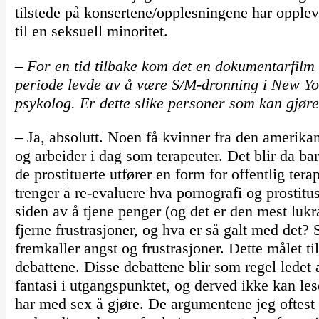
tilstede på konsertene/opplesningene har oppl
til en seksuell minoritet.
– For en tid tilbake kom det en dokumentarfil
periode levde av å være S/M-dronning i New Y
psykolog. Er dette slike personer som kan gjør
– Ja, absolutt. Noen få kvinner fra den amerika
og arbeider i dag som terapeuter. Det blir da bare
de prostituerte utfører en form for offentlig te
trenger å re-evaluere hva pornografi og prostitus
siden av å tjene penger (og det er den mest lukr
fjerne frustrasjoner, og hva er så galt med det?
fremkaller angst og frustrasjoner. Dette målet til
debattene. Disse debattene blir som regel ledet 
fantasi i utgangspunktet, og derved ikke kan lese
har med sex å gjøre. De argumentene jeg oftest m