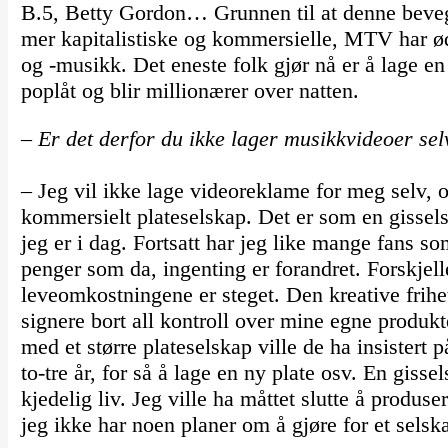
B.5, Betty Gordon… Grunnen til at denne bevegel
mer kapitalistiske og kommersielle, MTV har ød
og -musikk. Det eneste folk gjør nå er å lage en 
poplåt og blir millionærer over natten.
– Er det derfor du ikke lager musikkvideoer sel
– Jeg vil ikke lage videoreklame for meg selv, o
kommersielt plateselskap. Det er som en gisselsi
jeg er i dag. Fortsatt har jeg like mange fans s
penger som da, ingenting er forandret. Forskjell
leveomkostningene er steget. Den kreative frihet
signere bort all kontroll over mine egne produk
med et større plateselskap ville de ha insistert på
to-tre år, for så å lage en ny plate osv. En gisse
kjedelig liv. Jeg ville ha måttet slutte å produs
jeg ikke har noen planer om å gjøre for et selsk